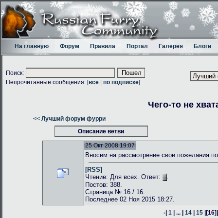
На главную
Форум
Правила
Портал
Галерея
Блоги
Поиск:
Непрочитанные сообщения: [
все
|
по подписке
]
Чего-то не хват
<< Лучший форум фурри
Описание ветви
25 Окт 2008 19:07
Вносим на рассмотрение свои пожелания по
[RSS]
Чтение: Для всех. Ответ:
.
Постов: 388.
Страница № 16 / 16.
Последнее 02 Ноя 2015 18:27.
-|
1
| ... |
14
|
15
|
[16]