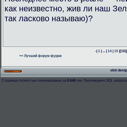
как неизвестно, жив ли наш Зел
так ласково называю)?
-|
1
| ... |
14
|
15
|
[16]
<< Лучший форум фурри
skin desig
Страница полностью сгенерирована за
0.048
сек. Произведено SQL запросо