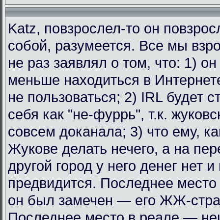
Katz, повзрослел-то он повзрос
собой, разумеется. Все мы взр
не раз заявлял о том, что: 1) о
меньше находиться в Интернет
не пользоваться; 2) IRL будет с
себя как "не-фуррь", т.к. жуковс
совсем доканала; 3) что ему, к
Жукове делать нечего, а на пе
другой город у него денег нет и
предвидится. Последнее место 
он был замечен — его ЖЖ-стра
Последнее место в реале — не