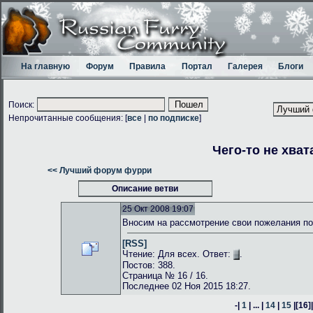
На главную
Форум
Правила
Портал
Галерея
Блоги
Поиск:
Непрочитанные сообщения: [
все
|
по подписке
]
Чего-то не хват
<< Лучший форум фурри
Описание ветви
25 Окт 2008 19:07
Вносим на рассмотрение свои пожелания по
[RSS]
Чтение: Для всех. Ответ:
.
Постов: 388.
Страница № 16 / 16.
Последнее 02 Ноя 2015 18:27.
-|
1
| ... |
14
|
15
|
[16]