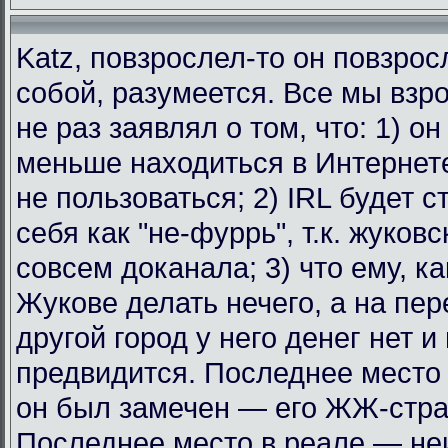
Katz, повзрослел-то он повзрос
собой, разумеется. Все мы взр
не раз заявлял о том, что: 1) о
меньше находиться в Интернет
не пользоваться; 2) IRL будет с
себя как "не-фуррь", т.к. жуковс
совсем доканала; 3) что ему, к
Жукове делать нечего, а на пе
другой город у него денег нет и
предвидится. Последнее место 
он был замечен — его ЖЖ-стра
Последнее место в реале — не