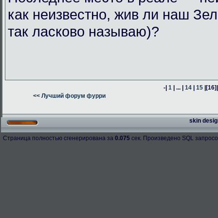
как неизвестно, жив ли наш Зел
так ласково называю)?
-|
1
| ... |
14
|
15
|
[16]
<< Лучший форум фурри
skin desig
Страница полностью сгенерирована за
0.075
сек. Произведено SQL запросо