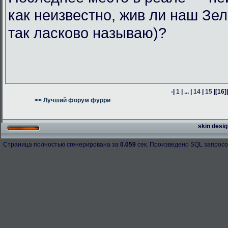
как неизвестно, жив ли наш Зел
так ласково называю)?
-|
1
| ... |
14
|
15
|
[16]
<< Лучший форум фурри
skin desig
Страница полностью сгенерирована за
0.059
сек. Произведено SQL запросо