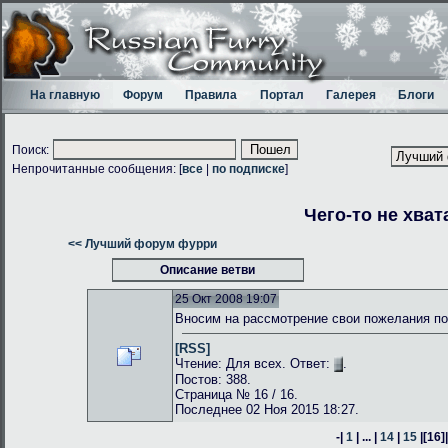
На главную
Форум
Правила
Портал
Галерея
Блоги
Поиск:
Непрочитанные сообщения: [
все
|
по подписке
]
Чего-то не хват
<< Лучший форум фурри
Описание ветви
25 Окт 2008 19:07
Вносим на рассмотрение свои пожелания по
[RSS]
Чтение: Для всех. Ответ:
.
Постов: 388.
Страница № 16 / 16.
Последнее 02 Ноя 2015 18:27.
-|
1
| ... |
14
|
15
|
[16]