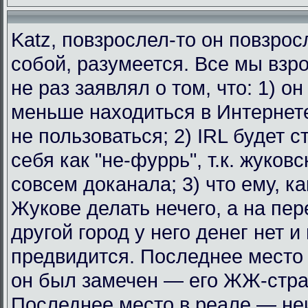
Katz, повзрослел-то он повзрос
собой, разумеется. Все мы взр
не раз заявлял о том, что: 1) о
меньше находиться в Интернет
не пользоваться; 2) IRL будет с
себя как "не-фуррь", т.к. жуковс
совсем доканала; 3) что ему, к
Жукове делать нечего, а на пе
другой город у него денег нет и
предвидится. Последнее место 
он был замечен — его ЖЖ-стра
Последнее место в реале — не