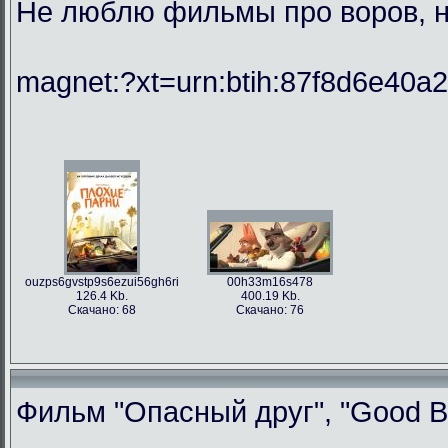
Не люблю фильмы про воров, но
magnet:?xt=urn:btih:87f8d6e40
ouzps6gvstp9s6ezui56gh6ri
00h33m16s478
126.4 Kb.
400.19 Kb.
Скачано: 68
Скачано: 76
Фильм "Опасный друг", "Good Bo