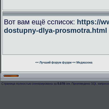
Вот вам ещё ссписок:
https://w
dostupny-dlya-prosmotra.html
<< Лучший форум фурри
<< Медиазона
Страница полностью сгенерирована за
0.078
сек. Произведено SQL запросо