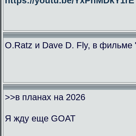
https://youtu.be/YxPhMDkY1
O.Ratz и Dave D. Fly, в фильме
>>в планах на 2026
Я жду еще GOAT