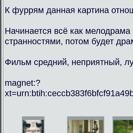
К фуррям данная картина отнош
Начинается всё как мелодрама 
странностями, потом будет драм
Фильм средний, неприятный, лу
magnet:?
xt=urn:btih:ceccb383f6bfcf91a49