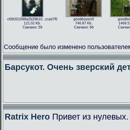
cf38201098a2b29b10...ccad7f5
goodboyscr0
goodbo
121.02 Kb.
746.87 Kb.
1469.5
Скачано: 59
Скачано: 66
Скачан
Сообщение было изменено пользователем f
Барсукот. Очень зверский дет
Ratrix Hero
Привет из нулевых