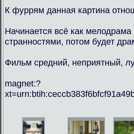
К фуррям данная картина отнош
Начинается всё как мелодрама 
странностями, потом будет драм
Фильм средний, неприятный, лу
magnet:?
xt=urn:btih:ceccb383f6bfcf91a49