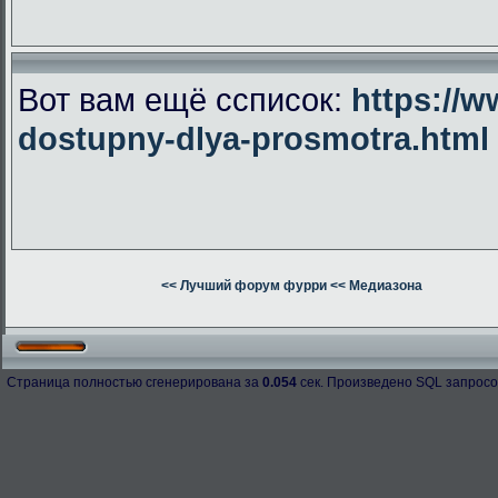
Вот вам ещё ссписок:
https://w
dostupny-dlya-prosmotra.html
<< Лучший форум фурри
<< Медиазона
Страница полностью сгенерирована за
0.054
сек. Произведено SQL запросо