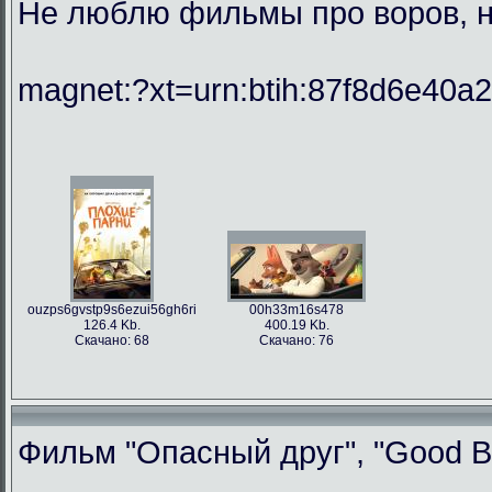
Не люблю фильмы про воров, но
magnet:?xt=urn:btih:87f8d6e40
ouzps6gvstp9s6ezui56gh6ri
00h33m16s478
126.4 Kb.
400.19 Kb.
Скачано: 68
Скачано: 76
Фильм "Опасный друг", "Good Bo