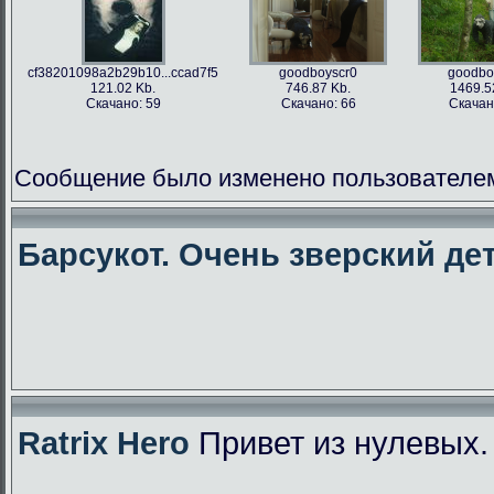
cf38201098a2b29b10...ccad7f5
goodboyscr0
goodbo
121.02 Kb.
746.87 Kb.
1469.5
Скачано: 59
Скачано: 66
Скачан
Сообщение было изменено пользователем f
Барсукот. Очень зверский дет
Ratrix Hero
Привет из нулевых