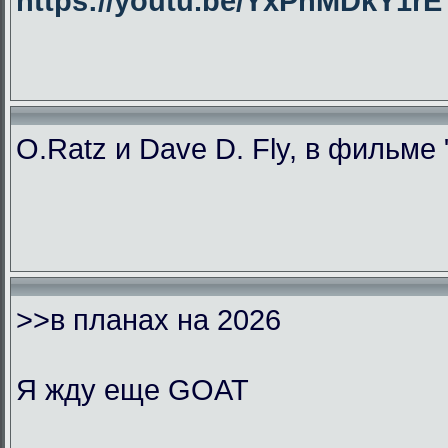
https://youtu.be/YxPhMDkY1
O.Ratz и Dave D. Fly, в фильме
>>в планах на 2026
Я жду еще GOAT