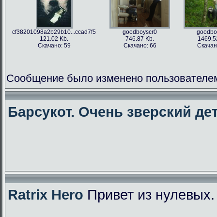
cf38201098a2b29b10...ccad7f5
goodboyscr0
goodbo
121.02 Kb.
746.87 Kb.
1469.5
Скачано: 59
Скачано: 66
Скачан
Сообщение было изменено пользователем f
Барсукот. Очень зверский дет
Ratrix Hero
Привет из нулевых