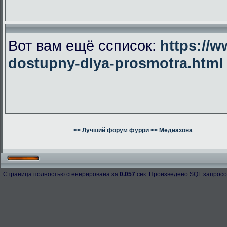
Вот вам ещё ссписок:
https://w
dostupny-dlya-prosmotra.html
<< Лучший форум фурри
<< Медиазона
Страница полностью сгенерирована за
0.057
сек. Произведено SQL запросо