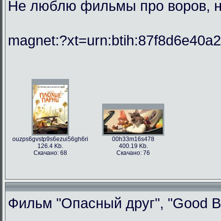
Не люблю фильмы про воров, но
magnet:?xt=urn:btih:87f8d6e40
ouzps6gvstp9s6ezui56gh6ri
00h33m16s478
126.4 Kb.
400.19 Kb.
Скачано: 68
Скачано: 76
Фильм "Опасный друг", "Good Bo