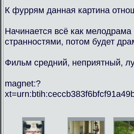
К фуррям данная картина отнош
Начинается всё как мелодрама 
странностями, потом будет драм
Фильм средний, неприятный, лу
magnet:?
xt=urn:btih:ceccb383f6bfcf91a49