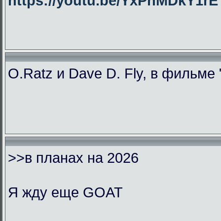
https://youtu.be/YxPhMDkY1
O.Ratz и Dave D. Fly, в фильме
>>в планах на 2026
Я жду еще GOAT