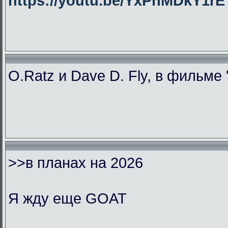
https://youtu.be/YxPhMDkY1
O.Ratz и Dave D. Fly, в фильме
>>в планах на 2026
Я жду еще GOAT