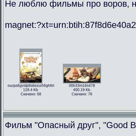
Не люблю фильмы про воров, но
magnet:?xt=urn:btih:87f8d6e40
ouzps6gvstp9s6ezui56gh6ri
00h33m16s478
126.4 Kb.
400.19 Kb.
Скачано: 68
Скачано: 76
Фильм "Опасный друг", "Good Bo