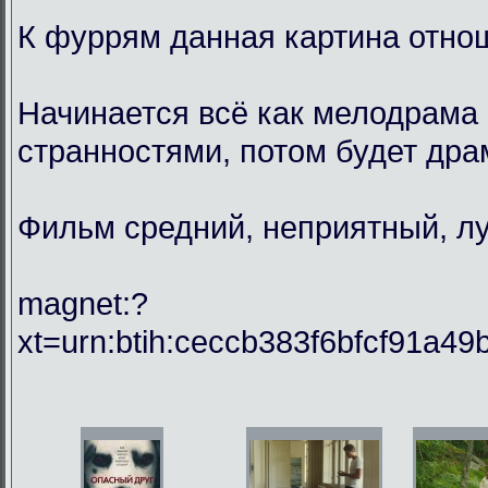
К фуррям данная картина отнош
Начинается всё как мелодрама 
странностями, потом будет драм
Фильм средний, неприятный, лу
magnet:?
xt=urn:btih:ceccb383f6bfcf91a49