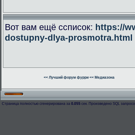
Вот вам ещё ссписок:
https://w
dostupny-dlya-prosmotra.html
<< Лучший форум фурри
<< Медиазона
Страница полностью сгенерирована за
0.055
сек. Произведено SQL запросо