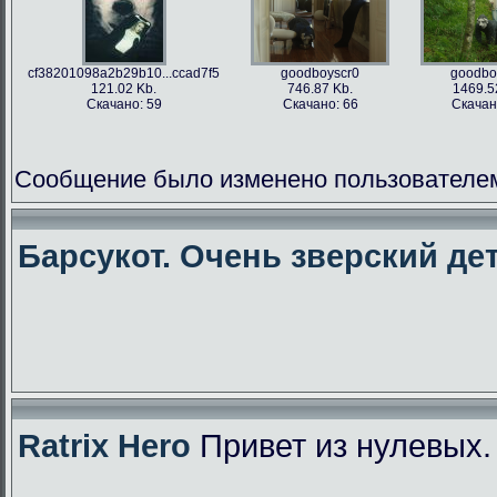
cf38201098a2b29b10...ccad7f5
goodboyscr0
goodbo
121.02 Kb.
746.87 Kb.
1469.5
Скачано: 59
Скачано: 66
Скачан
Сообщение было изменено пользователем f
Барсукот. Очень зверский дет
Ratrix Hero
Привет из нулевых