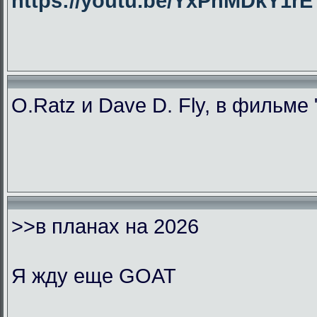
https://youtu.be/YxPhMDkY1
O.Ratz и Dave D. Fly, в фильме
>>в планах на 2026
Я жду еще GOAT