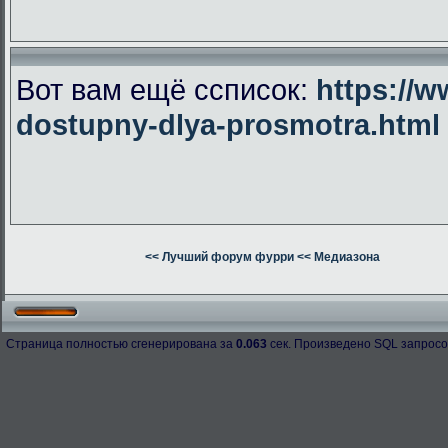
Вот вам ещё ссписок:
https://w
dostupny-dlya-prosmotra.html
<< Лучший форум фурри
<< Медиазона
Страница полностью сгенерирована за
0.063
сек. Произведено SQL запросо