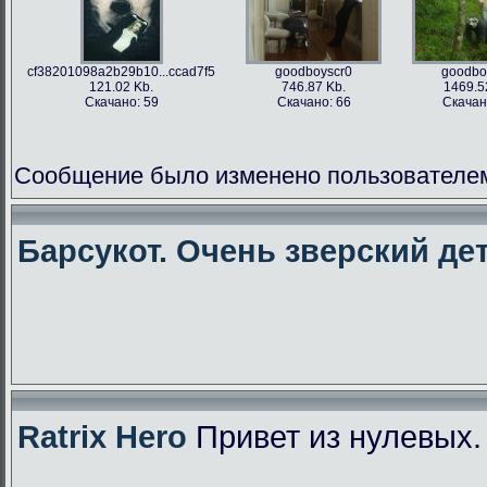
cf38201098a2b29b10...ccad7f5
goodboyscr0
goodbo
121.02 Kb.
746.87 Kb.
1469.5
Скачано: 59
Скачано: 66
Скачан
Сообщение было изменено пользователем f
Барсукот. Очень зверский дет
Ratrix Hero
Привет из нулевых