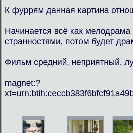
К фуррям данная картина отнош
Начинается всё как мелодрама 
странностями, потом будет драм
Фильм средний, неприятный, лу
magnet:?
xt=urn:btih:ceccb383f6bfcf91a49