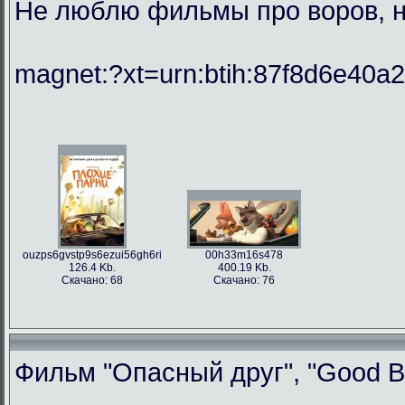
Не люблю фильмы про воров, но
magnet:?xt=urn:btih:87f8d6e40
ouzps6gvstp9s6ezui56gh6ri
00h33m16s478
126.4 Kb.
400.19 Kb.
Скачано: 68
Скачано: 76
Фильм "Опасный друг", "Good Bo