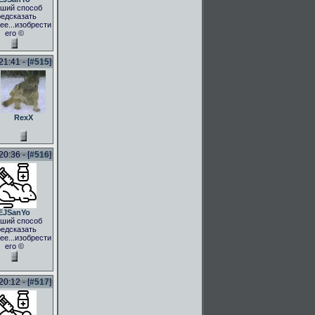
ший способ
едсказать
ее...изобрести
его ©
1:41 - [
#515
]
RexX
0:36 - [
#516
]
EJSanYo
ший способ
едсказать
ее...изобрести
его ©
0:12 - [
#517
]