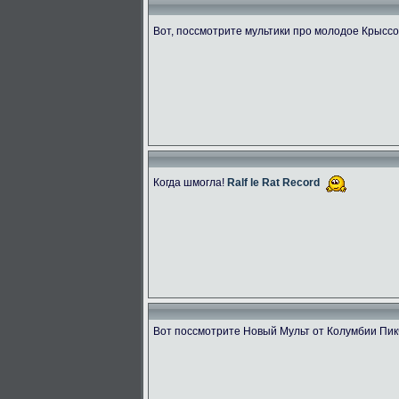
Вот, поссмотрите мультики про молодое Крыссо
Когда шмогла!
Ralf le Rat Record
Вот поссмотрите Новый Мульт от Колумбии Пик