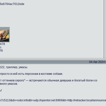
fc5e6764ac7012ede
478
b.
76
04 Авг 2024 0
022, триллер, ужасы.
просто в ней есть персонаж в костюме собаки.
ят оттенков серого" — встречаются обычная девушка и богатый богач со
много ужасов.
ь!
5113&dn=rutor.info&tr=udp://opentor.net:6969&tr=http://retracker.local/announc