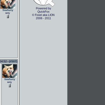
Powered by
freefurry
QuickFox
мяу
© Foxel aka LION
2006 - 2011
4:52 - [
#507
]
freefurry
мяу
e