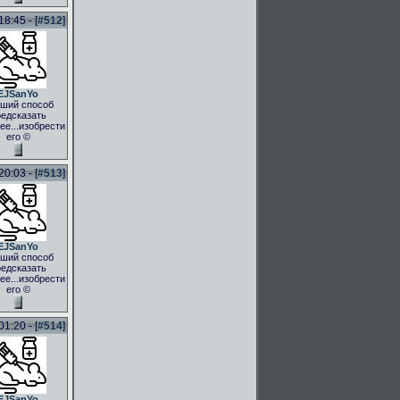
8:45 - [
#512
]
EJSanYo
ший способ
едсказать
ее...изобрести
его ©
0:03 - [
#513
]
EJSanYo
ший способ
едсказать
ее...изобрести
его ©
1:20 - [
#514
]
EJSanYo