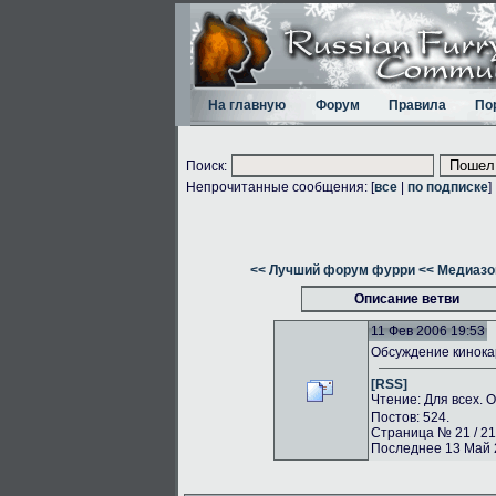
На главную
Форум
Правила
По
Поиск:
Непрочитанные сообщения: [
все
|
по подписке
]
<< Лучший форум фурри
<< Медиазо
Описание ветви
11 Фев 2006 19:53
Обсуждение кинока
[RSS]
Чтение: Для всех. 
Постов: 524.
Страница № 21 / 21
Последнее 13 Май 2