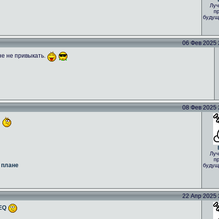
Луч
пр
будущ
06 Фев 2025 2
не не привыкать.
08 Фев 2025 2
Луч
пр
 плане
будущ
22 Апр 2025 2
GEQ