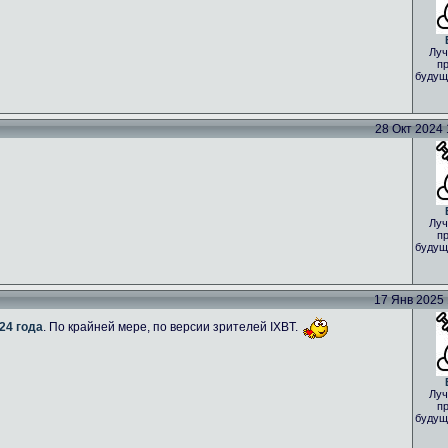
Луч
пр
будущ
28 Окт 2024 1
Луч
пр
будущ
17 Янв 2025 1
24 года
. По крайней мере, по версии зрителей IXBT.
Луч
пр
будущ