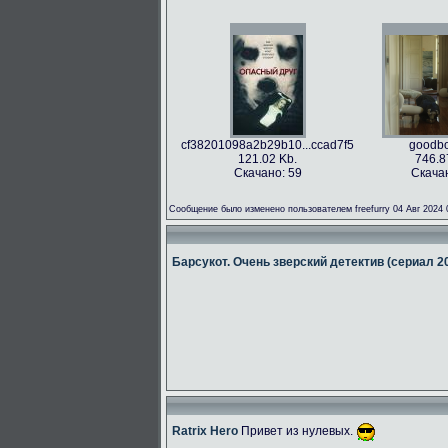
cf38201098a2b29b10...ccad7f5
goodbo
121.02 Kb.
746.8
Скачано: 59
Скачан
Сообщение было изменено пользователем freefurry 04 Авг 2024 
Барсукот. Очень зверский детектив (сериал 2
Ratrix Hero
Привет из нулевых.