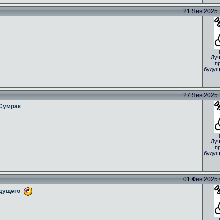
21 Янв 2025 1
Луч
пр
будущ
27 Янв 2025 2
 Сумрак
Луч
пр
будущ
01 Фев 2025 0
yдущего