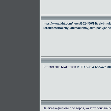
https://www.ixbt.com/news/2024/06/14/celyj-multi
korotkometrazhnyj-animacionnyj-film-posvjashe
Вот вам ещё Мультиков:
KITTY Cat & DOGGY Do
Не люблю фильмы про воров, но этот понравилс