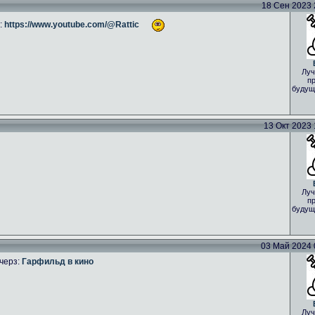
18 Сен 2023 2
:
https://www.youtube.com/@Rattic
Луч
пр
будущ
13 Окт 2023 1
Луч
пр
будущ
03 Май 2024 0
черз:
Гарфильд в кино
Луч