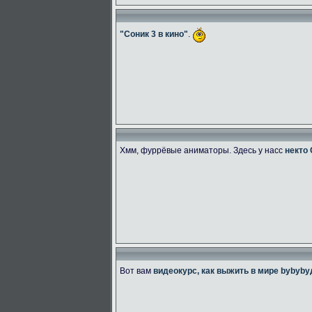
"Соник 3 в кино"
.
Хмм, фуррёвые аниматоры. Здесь у насс
некто
Вот вам
видеокурс, как выжить в мире bybyb