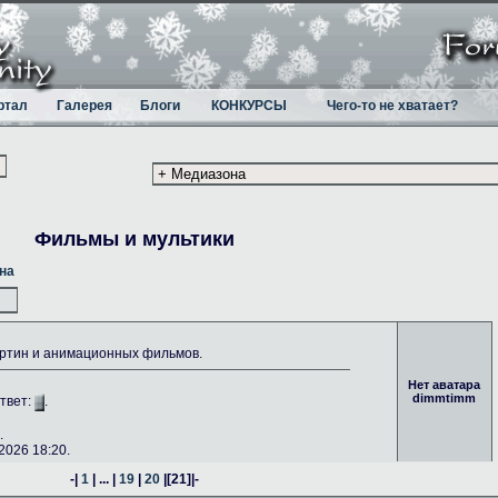
ртал
Галерея
Блоги
КОНКУРСЫ
Чего-то не хватает?
Фильмы и мультики
на
ртин и анимационных фильмов.
Нет аватара
dimmtimm
Ответ:
.
.
026 18:20.
-|
1
| ... |
19
|
20
|
[21]
|-