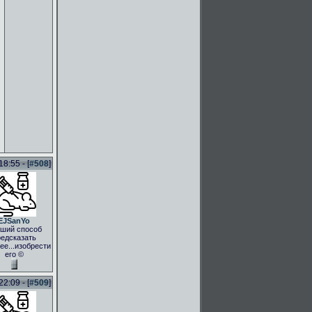
8:55 - [
#508
]
EJSanYo
ший способ
едсказать
ее...изобрести
его ©
2:09 - [
#509
]