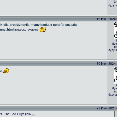
пр
будущ
15 Июн 2024 0
k-dlja-prodvizhenija-mjauvideokart-colorful-sozdala-
nnyj.html
видеокотокарты
Луч
пр
будущ
30 Июн 2024 2
g
Луч
пр
будущ
23 Июл 2024 0
я: The Bad Guys (2022)