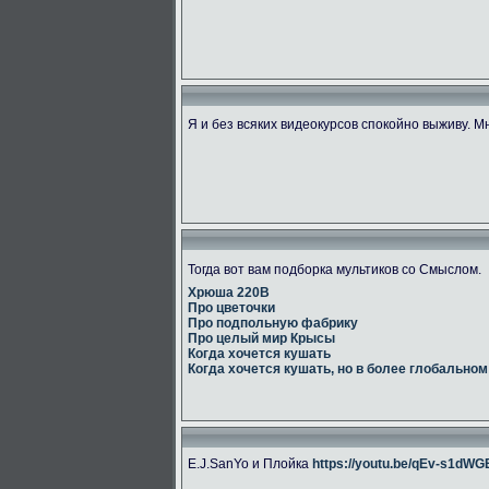
Я и без всяких видеокурсов спокойно выживу. М
Тогда вот вам подборка мультиков со Смыслом.
Хрюша 220В
Про цветочки
Про подпольную фабрику
Про целый мир Крысы
Когда хочется кушать
Когда хочется кушать, но в более глобальном
E.J.SanYo и Плойка
https://youtu.be/qEv-s1dW