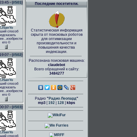
3:45 - [
#501
]
Последние посетители.
EJSanYo
Статистическая информация
ший способ
скрыта от поисковых роботов
едсказать
ее...изобрести
для оптимизации
его ©
производительности и
повышения качества
индексации.
9:07 - [
#502
]
Распознана поисковая машина:
claudebot
Всего обращений к сайту:
3484277
EJSanYo
ший способ
едсказать
ее...изобрести
его ©
Радио
"
Радио Леопард
"
mp3
[
192
|
128
]
kbps
0:37 - [
#503
]
EJSanYo
ший способ