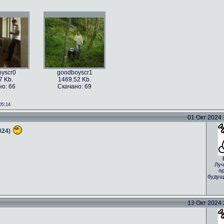
yscr0
goodboyscr1
7 Kb.
1469.52 Kb.
о: 66
Скачано: 69
05:14
01 Окт 2024 1
024)
Луч
пр
будущ
13 Окт 2024 2