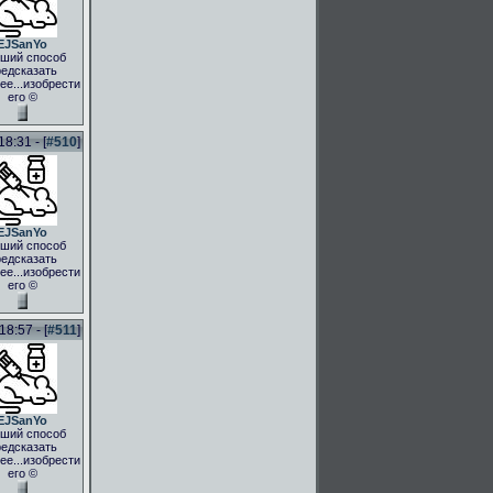
EJSanYo
ший способ
едсказать
ее...изобрести
его ©
8:31 - [
#510
]
EJSanYo
ший способ
едсказать
ее...изобрести
его ©
8:57 - [
#511
]
EJSanYo
ший способ
едсказать
ее...изобрести
его ©