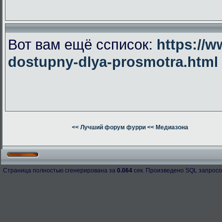
Вот вам ещё ссписок:
https://w
dostupny-dlya-prosmotra.html
<< Лучший форум фурри
<< Медиазона
Страница полностью сгенерирована за
0.064
сек. Произведено SQL запросо