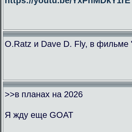
https://youtu.be/YxPhMDkY1
O.Ratz и Dave D. Fly, в фильме
>>в планах на 2026
Я жду еще GOAT