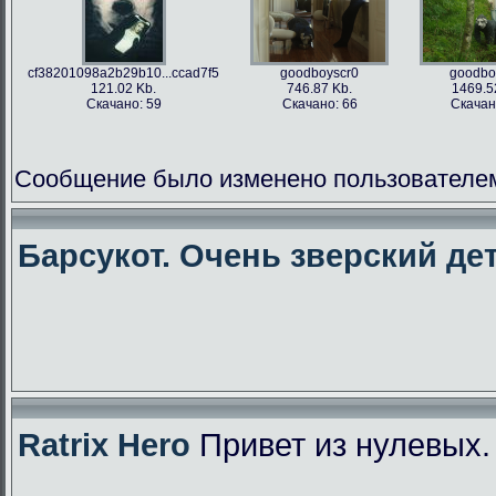
cf38201098a2b29b10...ccad7f5
goodboyscr0
goodbo
121.02 Kb.
746.87 Kb.
1469.5
Скачано: 59
Скачано: 66
Скачан
Сообщение было изменено пользователем f
Барсукот. Очень зверский дет
Ratrix Hero
Привет из нулевых