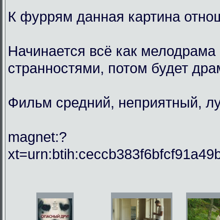
К фуррям данная картина отнош
Начинается всё как мелодрама 
странностями, потом будет драм
Фильм средний, неприятный, лу
magnet:?
xt=urn:btih:ceccb383f6bfcf91a49