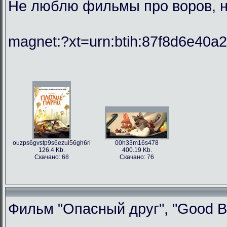
Не люблю фильмы про воров, но
magnet:?xt=urn:btih:87f8d6e40
ouzps6gvstp9s6ezui56gh6ri
00h33m16s478
126.4 Kb.
400.19 Kb.
Скачано: 68
Скачано: 76
Фильм "Опасный друг", "Good Bo