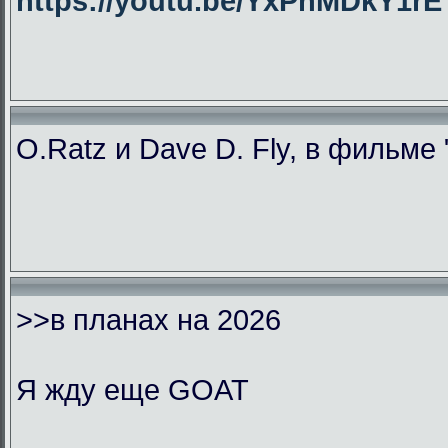
https://youtu.be/YxPhMDkY1
O.Ratz и Dave D. Fly, в фильме
>>в планах на 2026
Я жду еще GOAT