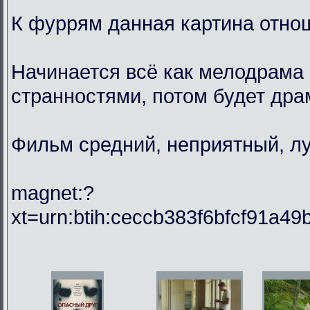
К фуррям данная картина отнош
Начинается всё как мелодрама 
странностями, потом будет драм
Фильм средний, неприятный, лу
magnet:?
xt=urn:btih:ceccb383f6bfcf91a49