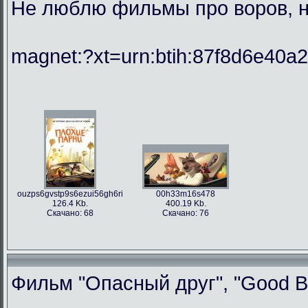
Не люблю фильмы про воров, но
magnet:?xt=urn:btih:87f8d6e40
ouzps6gvstp9s6ezui56gh6ri
00h33m16s478
126.4 Kb.
400.19 Kb.
Скачано: 68
Скачано: 76
Фильм "Опасный друг", "Good Bo