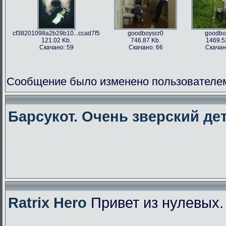
cf38201098a2b29b10...ccad7f5
goodboyscr0
goodbo
121.02 Kb.
746.87 Kb.
1469.5
Скачано: 59
Скачано: 66
Скачан
Сообщение было изменено пользователем f
Барсукот. Очень зверский дет
Ratrix Hero
Привет из нулевых