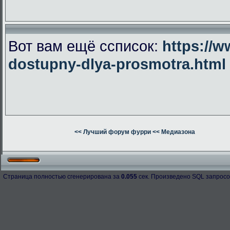
Вот вам ещё ссписок:
https://w
dostupny-dlya-prosmotra.html
<< Лучший форум фурри
<< Медиазона
Страница полностью сгенерирована за
0.055
сек. Произведено SQL запросо