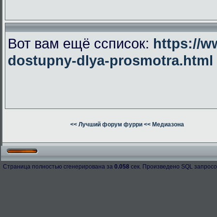
Вот вам ещё ссписок:
https://w
dostupny-dlya-prosmotra.html
<< Лучший форум фурри
<< Медиазона
Страница полностью сгенерирована за
0.058
сек. Произведено SQL запросо