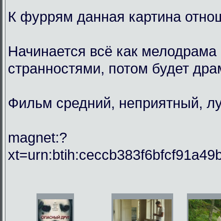
К фуррям данная картина отнош
Начинается всё как мелодрама 
странностями, потом будет драм
Фильм средний, неприятный, лу
magnet:?
xt=urn:btih:ceccb383f6bfcf91a49