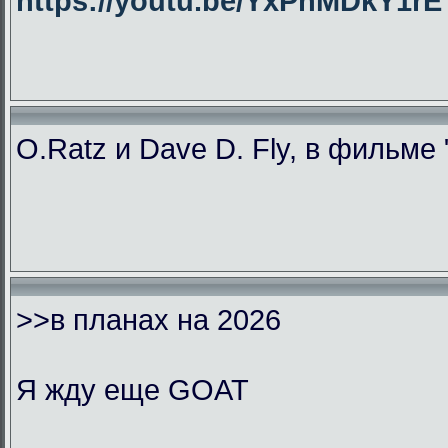
https://youtu.be/YxPhMDkY1
O.Ratz и Dave D. Fly, в фильме
>>в планах на 2026
Я жду еще GOAT