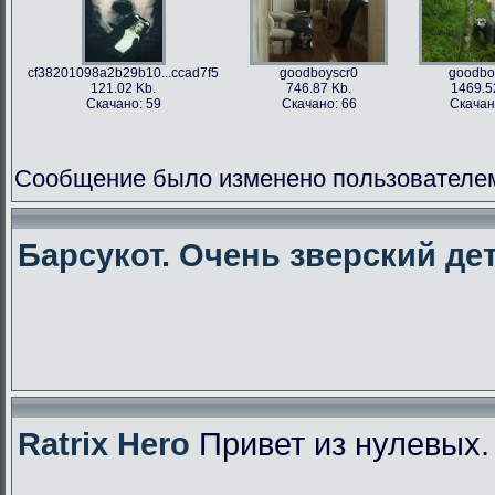
cf38201098a2b29b10...ccad7f5
goodboyscr0
goodbo
121.02 Kb.
746.87 Kb.
1469.5
Скачано: 59
Скачано: 66
Скачан
Сообщение было изменено пользователем f
Барсукот. Очень зверский дет
Ratrix Hero
Привет из нулевых