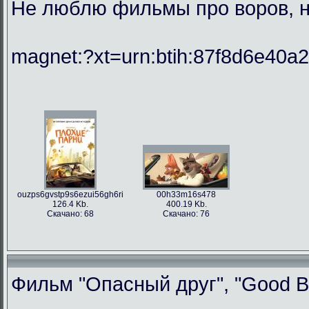
Не люблю фильмы про воров, но
magnet:?xt=urn:btih:87f8d6e40
ouzps6gvstp9s6ezui56gh6ri
00h33m16s478
126.4 Kb.
400.19 Kb.
Скачано: 68
Скачано: 76
Фильм "Опасный друг", "Good Bo