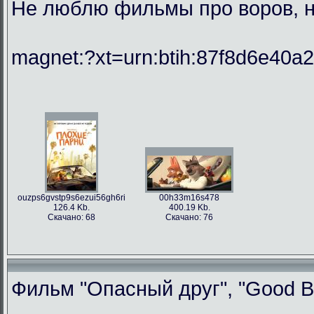
Не люблю фильмы про воров, но
magnet:?xt=urn:btih:87f8d6e40
ouzps6gvstp9s6ezui56gh6ri
00h33m16s478
126.4 Kb.
400.19 Kb.
Скачано: 68
Скачано: 76
Фильм "Опасный друг", "Good Bo