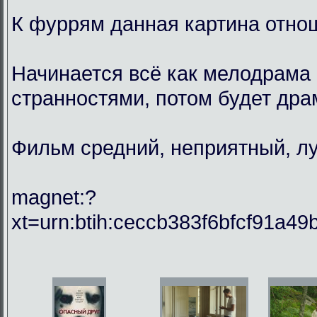
К фуррям данная картина отнош
Начинается всё как мелодрама 
странностями, потом будет драм
Фильм средний, неприятный, лу
magnet:?
xt=urn:btih:ceccb383f6bfcf91a49