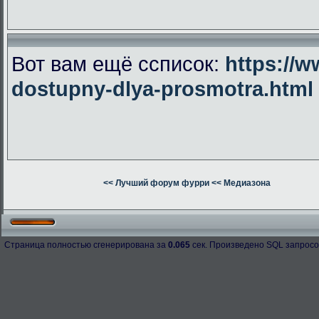
Вот вам ещё ссписок:
https://w
dostupny-dlya-prosmotra.html
<< Лучший форум фурри
<< Медиазона
Страница полностью сгенерирована за
0.065
сек. Произведено SQL запросо