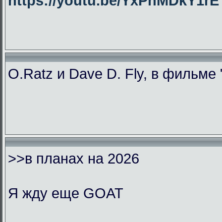
https://youtu.be/YxPhMDkY1
O.Ratz и Dave D. Fly, в фильме
>>в планах на 2026
Я жду еще GOAT