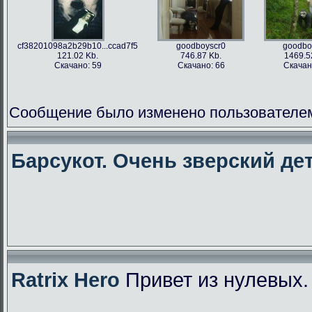
cf38201098a2b29b10...ccad7f5
goodboyscr0
goodbo
121.02 Kb.
746.87 Kb.
1469.5
Скачано: 59
Скачано: 66
Скачан
Сообщение было изменено пользователем f
Барсукот. Очень зверский дет
Ratrix Hero
Привет из нулевых