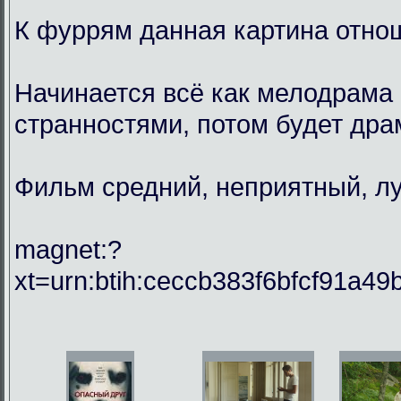
К фуррям данная картина отнош
Начинается всё как мелодрама 
странностями, потом будет драм
Фильм средний, неприятный, лу
magnet:?
xt=urn:btih:ceccb383f6bfcf91a49