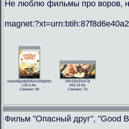
Не люблю фильмы про воров, но
magnet:?xt=urn:btih:87f8d6e40
ouzps6gvstp9s6ezui56gh6ri
00h33m16s478
126.4 Kb.
400.19 Kb.
Скачано: 68
Скачано: 76
Фильм "Опасный друг", "Good Bo