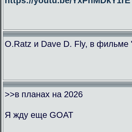
https://youtu.be/YxPhMDkY1
O.Ratz и Dave D. Fly, в фильме
>>в планах на 2026
Я жду еще GOAT