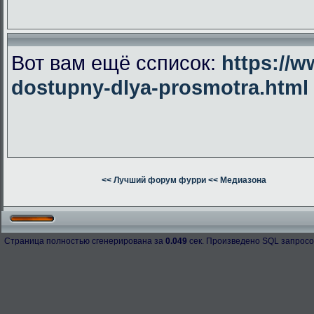
Вот вам ещё ссписок:
https://w
dostupny-dlya-prosmotra.html
<< Лучший форум фурри
<< Медиазона
Страница полностью сгенерирована за
0.049
сек. Произведено SQL запросо