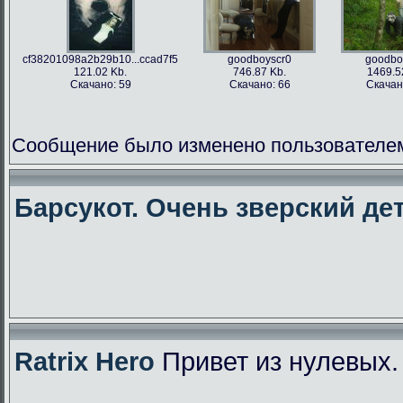
cf38201098a2b29b10...ccad7f5
goodboyscr0
goodbo
121.02 Kb.
746.87 Kb.
1469.5
Скачано: 59
Скачано: 66
Скачан
Сообщение было изменено пользователем f
Барсукот. Очень зверский дет
Ratrix Hero
Привет из нулевых