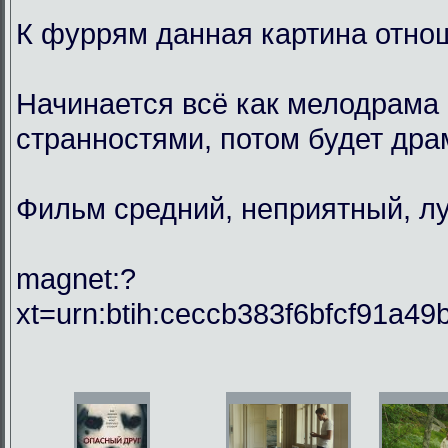
К фуррям данная картина отнош
Начинается всё как мелодрама 
странностями, потом будет драм
Фильм средний, неприятный, лу
magnet:?
xt=urn:btih:ceccb383f6bfcf91a49