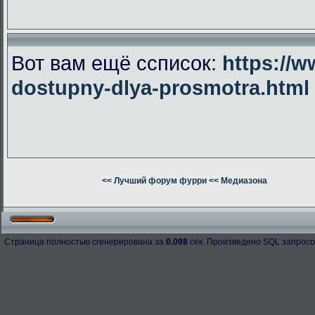
Вот вам ещё ссписок:
https://w
dostupny-dlya-prosmotra.html
<< Лучший форум фурри
<< Медиазона
Страница полностью сгенерирована за
0.098
сек. Произведено SQL запросо