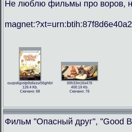
Не люблю фильмы про воров, но
magnet:?xt=urn:btih:87f8d6e40
ouzps6gvstp9s6ezui56gh6ri
00h33m16s478
126.4 Kb.
400.19 Kb.
Скачано: 68
Скачано: 76
Фильм "Опасный друг", "Good Bo