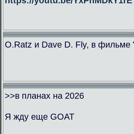
https://youtu.be/YxPhMDkY1
O.Ratz и Dave D. Fly, в фильме
>>в планах на 2026
Я жду еще GOAT