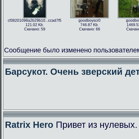
cf38201098a2b29b10...ccad7f5
goodboyscr0
goodbo
121.02 Kb.
746.87 Kb.
1469.5
Скачано: 59
Скачано: 66
Скачан
Сообщение было изменено пользователем f
Барсукот. Очень зверский дет
Ratrix Hero
Привет из нулевых