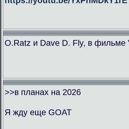
https://youtu.be/YxPhMDkY1
O.Ratz и Dave D. Fly, в фильме
>>в планах на 2026
Я жду еще GOAT