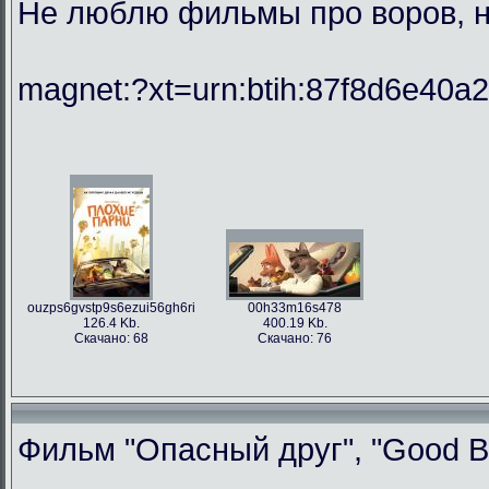
Не люблю фильмы про воров, но
magnet:?xt=urn:btih:87f8d6e40
ouzps6gvstp9s6ezui56gh6ri
00h33m16s478
126.4 Kb.
400.19 Kb.
Скачано: 68
Скачано: 76
Фильм "Опасный друг", "Good Bo