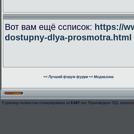
Вот вам ещё ссписок:
https://w
dostupny-dlya-prosmotra.html
<< Лучший форум фурри
<< Медиазона
Страница полностью сгенерирована за
0.067
сек. Произведено SQL запросо