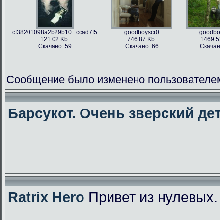
cf38201098a2b29b10...ccad7f5
goodboyscr0
goodbo
121.02 Kb.
746.87 Kb.
1469.5
Скачано: 59
Скачано: 66
Скачан
Сообщение было изменено пользователем f
Барсукот. Очень зверский дет
Ratrix Hero
Привет из нулевых