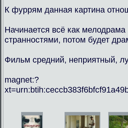
К фуррям данная картина отнош
Начинается всё как мелодрама 
странностями, потом будет драм
Фильм средний, неприятный, лу
magnet:?
xt=urn:btih:ceccb383f6bfcf91a49