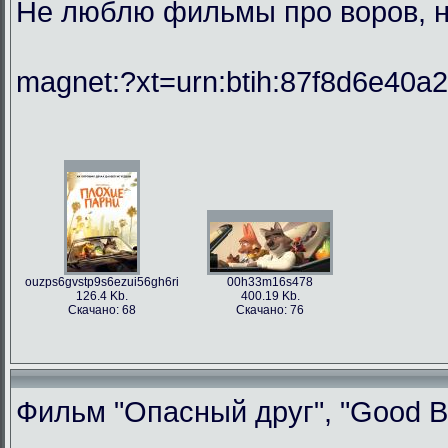
Не люблю фильмы про воров, но
magnet:?xt=urn:btih:87f8d6e40
ouzps6gvstp9s6ezui56gh6ri
00h33m16s478
126.4 Kb.
400.19 Kb.
Скачано: 68
Скачано: 76
Фильм "Опасный друг", "Good Bo