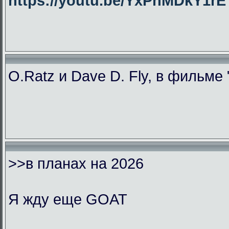
https://youtu.be/YxPhMDkY1
O.Ratz и Dave D. Fly, в фильме
>>в планах на 2026
Я жду еще GOAT