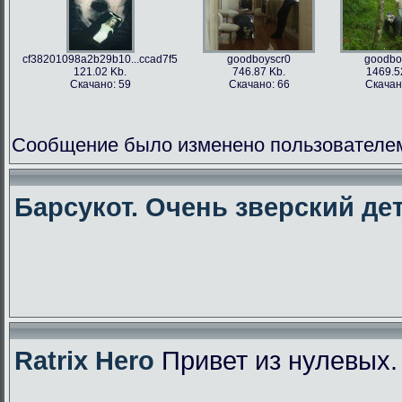
cf38201098a2b29b10...ccad7f5
goodboyscr0
goodbo
121.02 Kb.
746.87 Kb.
1469.5
Скачано: 59
Скачано: 66
Скачан
Сообщение было изменено пользователем f
Барсукот. Очень зверский дет
Ratrix Hero
Привет из нулевых