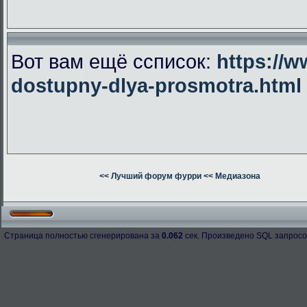
Вот вам ещё ссписок:
https://w
dostupny-dlya-prosmotra.html
<< Лучший форум фурри
<< Медиазона
Страница полностью сгенерирована за
0.062
сек. Произведено SQL запросо