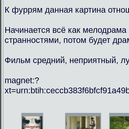
К фуррям данная картина отнош
Начинается всё как мелодрама 
странностями, потом будет драм
Фильм средний, неприятный, лу
magnet:?
xt=urn:btih:ceccb383f6bfcf91a49