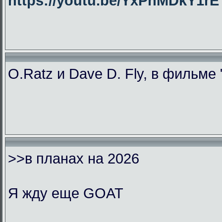
https://youtu.be/YxPhMDkY1
O.Ratz и Dave D. Fly, в фильме
>>в планах на 2026
Я жду еще GOAT