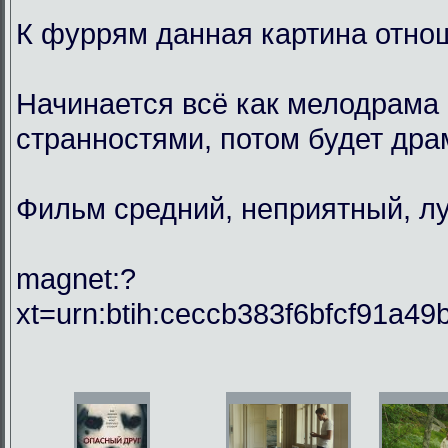
К фуррям данная картина отнош
Начинается всё как мелодрама 
странностями, потом будет драм
Фильм средний, неприятный, лу
magnet:?
xt=urn:btih:ceccb383f6bfcf91a49