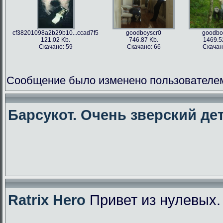
cf38201098a2b29b10...ccad7f5
goodboyscr0
goodbo
121.02 Kb.
746.87 Kb.
1469.5
Скачано: 59
Скачано: 66
Скачан
Сообщение было изменено пользователем f
Барсукот. Очень зверский дет
Ratrix Hero
Привет из нулевых