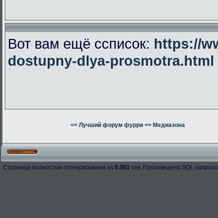
Вот вам ещё ссписок:
https://w
dostupny-dlya-prosmotra.html
<< Лучший форум фурри
<< Медиазона
Страница полностью сгенерирована за
0.061
сек. Произведено SQL запросо