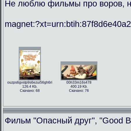
Не люблю фильмы про воров, но
magnet:?xt=urn:btih:87f8d6e40
ouzps6gvstp9s6ezui56gh6ri
00h33m16s478
126.4 Kb.
400.19 Kb.
Скачано: 68
Скачано: 76
Фильм "Опасный друг", "Good Bo