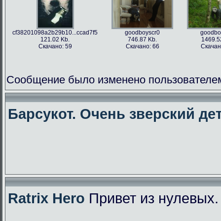
cf38201098a2b29b10...ccad7f5
goodboyscr0
goodbo
121.02 Kb.
746.87 Kb.
1469.5
Скачано: 59
Скачано: 66
Скачан
Сообщение было изменено пользователем f
Барсукот. Очень зверский дет
Ratrix Hero
Привет из нулевых