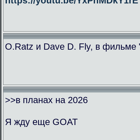
https://youtu.be/YxPhMDkY1
O.Ratz и Dave D. Fly, в фильме
>>в планах на 2026
Я жду еще GOAT