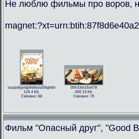
Не люблю фильмы про воров, но
magnet:?xt=urn:btih:87f8d6e40
ouzps6gvstp9s6ezui56gh6ri
00h33m16s478
126.4 Kb.
400.19 Kb.
Скачано: 68
Скачано: 76
Фильм "Опасный друг", "Good Bo