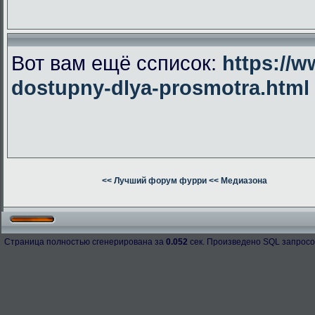
Вот вам ещё ссписок:
https://w
dostupny-dlya-prosmotra.html
<< Лучший форум фурри
<< Медиазона
Страница полностью сгенерирована за
0.052
сек. Произведено SQL запросо