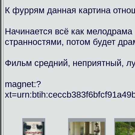
К фуррям данная картина отнош
Начинается всё как мелодрама 
странностями, потом будет драм
Фильм средний, неприятный, лу
magnet:?
xt=urn:btih:ceccb383f6bfcf91a49