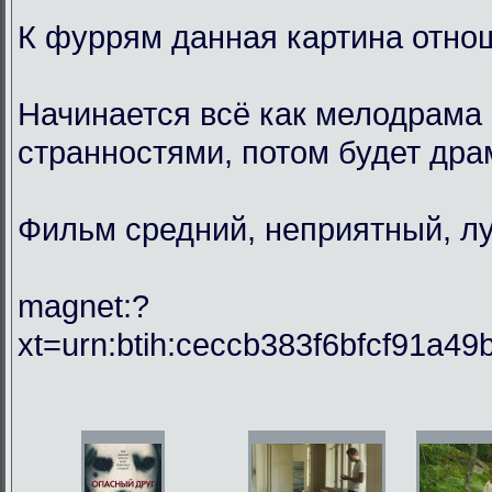
К фуррям данная картина отнош
Начинается всё как мелодрама 
странностями, потом будет драм
Фильм средний, неприятный, лу
magnet:?
xt=urn:btih:ceccb383f6bfcf91a49