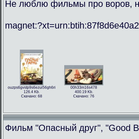
Не люблю фильмы про воров, но
magnet:?xt=urn:btih:87f8d6e40
ouzps6gvstp9s6ezui56gh6ri
00h33m16s478
126.4 Kb.
400.19 Kb.
Скачано: 68
Скачано: 76
Фильм "Опасный друг", "Good Bo