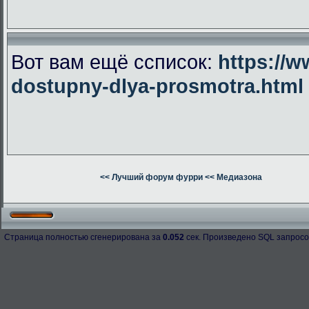
Вот вам ещё ссписок:
https://w
dostupny-dlya-prosmotra.html
<< Лучший форум фурри
<< Медиазона
Страница полностью сгенерирована за
0.052
сек. Произведено SQL запросо