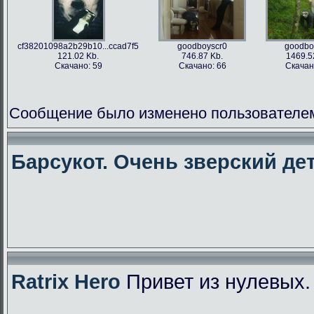
cf38201098a2b29b10...ccad7f5
goodboyscr0
goodbo
121.02 Kb.
746.87 Kb.
1469.5
Скачано: 59
Скачано: 66
Скачан
Сообщение было изменено пользователем f
Барсукот. Очень зверский дет
Ratrix Hero
Привет из нулевых