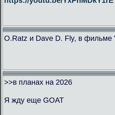
https://youtu.be/YxPhMDkY1
O.Ratz и Dave D. Fly, в фильме
>>в планах на 2026
Я жду еще GOAT