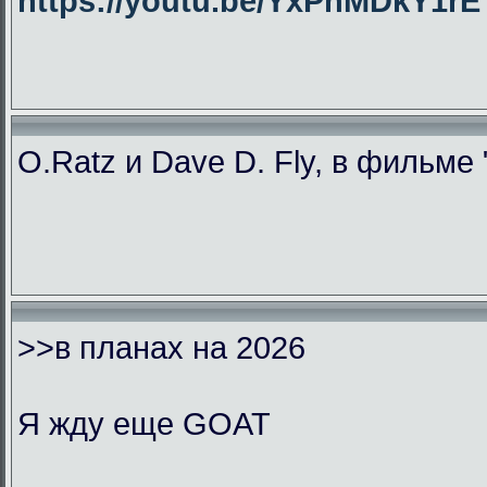
https://youtu.be/YxPhMDkY1
O.Ratz и Dave D. Fly, в фильме
>>в планах на 2026
Я жду еще GOAT