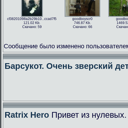
cf38201098a2b29b10...ccad7f5
goodboyscr0
goodbo
121.02 Kb.
746.87 Kb.
1469.5
Скачано: 59
Скачано: 66
Скачан
Сообщение было изменено пользователем f
Барсукот. Очень зверский дет
Ratrix Hero
Привет из нулевых