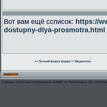
Вот вам ещё ссписок:
https://w
dostupny-dlya-prosmotra.html
<< Лучший форум фурри
<< Медиазона
Страница полностью сгенерирована за
0.05
сек. Произведено SQL запросов