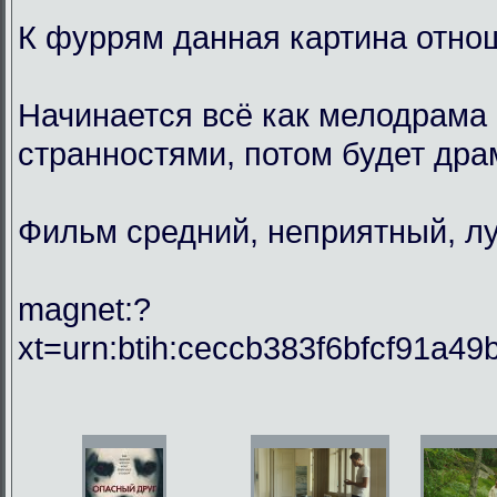
К фуррям данная картина отнош
Начинается всё как мелодрама 
странностями, потом будет драм
Фильм средний, неприятный, лу
magnet:?
xt=urn:btih:ceccb383f6bfcf91a49