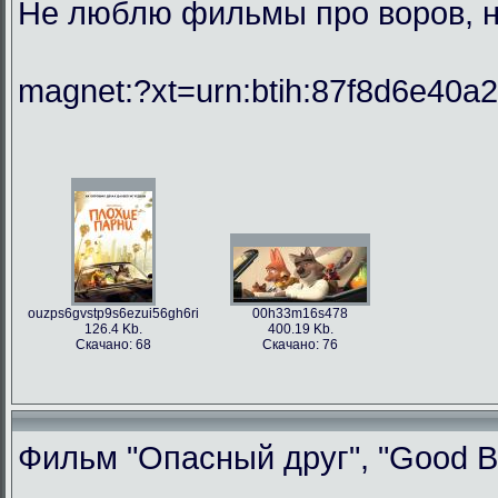
Не люблю фильмы про воров, но
magnet:?xt=urn:btih:87f8d6e40
ouzps6gvstp9s6ezui56gh6ri
00h33m16s478
126.4 Kb.
400.19 Kb.
Скачано: 68
Скачано: 76
Фильм "Опасный друг", "Good Bo