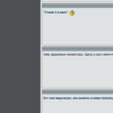
"Соник 3 в кино"
.
Хмм, фуррёвые аниматоры. Здесь у насс
некто
Вот вам
видеокурс, как выжить в мире bybyb