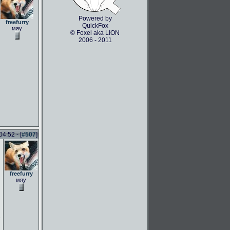
Powered by
freefurry
QuickFox
мяу
© Foxel aka LION
2006 - 2011
4:52 - [
#507
]
freefurry
мяу
e