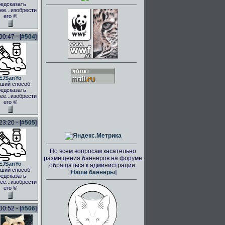
едсказать
ее...изобрести
его ©
0:47 - [
#504
]
EJSanYo
ший способ
едсказать
ее...изобрести
его ©
3:20 - [
#505
]
По всем вопросам касательно
размещения баннеров на форуме
EJSanYo
обращаться к администрации.
ший способ
[
Наши баннеры
]
едсказать
ее...изобрести
его ©
0:52 - [
#506
]