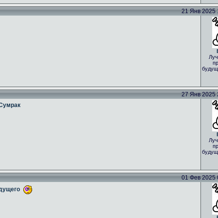
21 Янв 2025 1
Луч
пр
будущ
27 Янв 2025 2
 Сумрак
Луч
пр
будущ
01 Фев 2025 0
yдущего