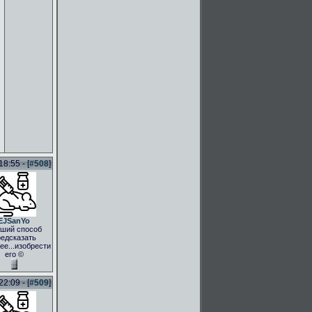
8:55 - [
#508
]
EJSanYo
ший способ
едсказать
ее...изобрести
его ©
2:09 - [
#509
]