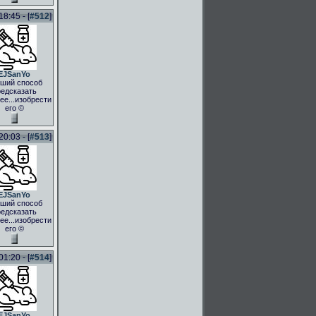
8:45 - [
#512
]
EJSanYo
ший способ
едсказать
ее...изобрести
его ©
0:03 - [
#513
]
EJSanYo
ший способ
едсказать
ее...изобрести
его ©
1:20 - [
#514
]
EJSanYo