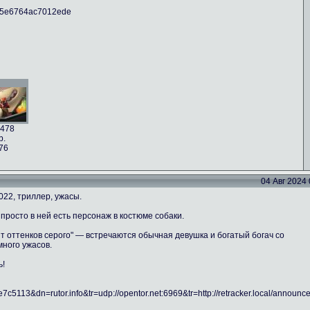
fc5e6764ac7012ede
478
b.
76
04 Авг 2024 0
022, триллер, ужасы.
просто в ней есть персонаж в костюме собаки.
ят оттенков серого" — встречаются обычная девушка и богатый богач со
много ужасов.
ь!
5113&dn=rutor.info&tr=udp://opentor.net:6969&tr=http://retracker.local/announc