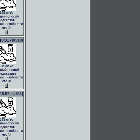
EJSanYo
ший способ
едсказать
ее...изобрести
его ©
8:31 - [
#510
]
EJSanYo
ший способ
едсказать
ее...изобрести
его ©
8:57 - [
#511
]
EJSanYo
ший способ
едсказать
ее...изобрести
его ©