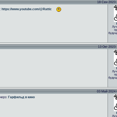
18 Сен 2023 2
:
https://www.youtube.com/@Rattic
Луч
пр
будущ
13 Окт 2023 1
Луч
пр
будущ
03 Май 2024 0
черз:
Гарфильд в кино
Луч