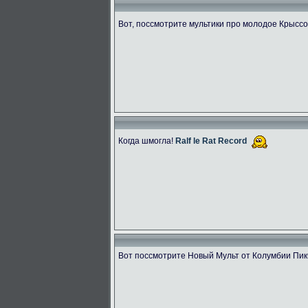
Вот, поссмотрите мультики про молодое Крыссо
Когда шмогла!
Ralf le Rat Record
Вот поссмотрите Новый Мульт от Колумбии Пик