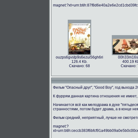
magnet:?xt=urn:btih:87f8d6e40a2e6e2cd1cbd39
ouzps6gvstp9s6ezui56gh6ri
00h33m16s
126.4 Kb.
400.19 K
Скачано: 68
Скачано: 
Фильм "Опасный друг", "Good Boy", год выхода 2
К фуррям данная картина отношения не имеет, 
Начинается всё как мелодрама в духе "пятьдес
странностями, потом будет драма, а в конце не
Фильм средний, неприятный, лучше не смотрет
magnet:?
xt=urn:btih:ceccb383f6bfcf91a49bb09a0e5b0c00ce7c