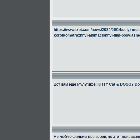
https://www.ixbt.com/news/2024/06/14/celyj-multi
korotkometrazhnyj-animacionnyj-film-posvjashe
Вот вам ещё Мультиков:
KITTY Cat & DOGGY Do
Не люблю фильмы про воров, но этот понравилс