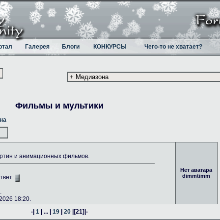
ртал
Галерея
Блоги
КОНКУРСЫ
Чего-то не хватает?
Фильмы и мультики
на
ртин и анимационных фильмов.
Нет аватара
dimmtimm
Ответ:
.
.
026 18:20.
-|
1
| ... |
19
|
20
|
[21]
|-