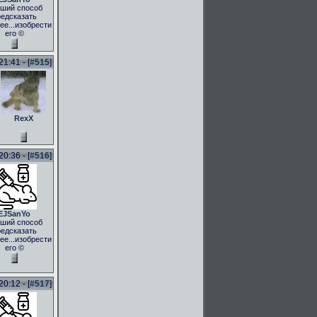
ший способ
едсказать
ее...изобрести
его ©
1:41 - [
#515
]
RexX
0:36 - [
#516
]
EJSanYo
ший способ
едсказать
ее...изобрести
его ©
0:12 - [
#517
]