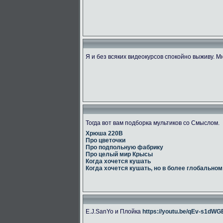
Я и без всяких видеокурсов спокойно выживу. М
Тогда вот вам подборка мультиков со Смыслом.
Хрюша 220В
Про цветочки
Про подпольную фабрику
Про целый мир Крысы
Когда хочется кушать
Когда хочется кушать, но в более глобальном
E.J.SanYo и Плойка
https://youtu.be/qEv-s1dW