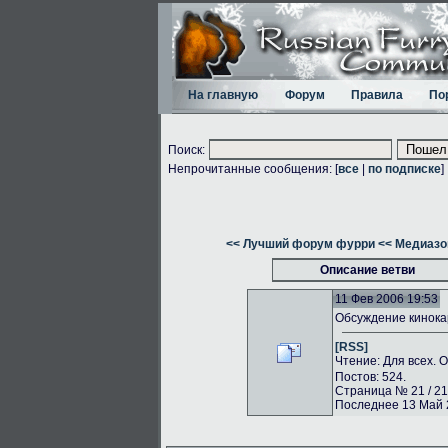
На главную
Форум
Правила
По
Поиск:
Непрочитанные сообщения: [
все
|
по подписке
]
<< Лучший форум фурри
<< Медиазо
Описание ветви
11 Фев 2006 19:53
Обсуждение кинока
[RSS]
Чтение: Для всех. 
Постов: 524.
Страница № 21 / 21
Последнее 13 Май 2