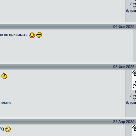
Луч
пр
будущ
06 Фев 2025 2
не не привыкать.
08 Фев 2025 2
Луч
пр
 плане
будущ
22 Апр 2025 2
GEQ