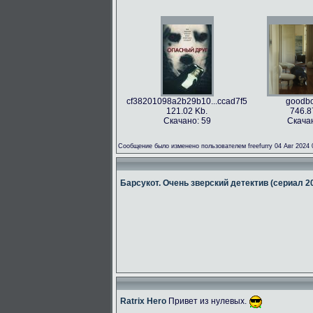
cf38201098a2b29b10...ccad7f5
goodbo
121.02 Kb.
746.8
Скачано: 59
Скачан
Сообщение было изменено пользователем freefurry 04 Авг 2024 
Барсукот. Очень зверский детектив (сериал 2
Ratrix Hero
Привет из нулевых.