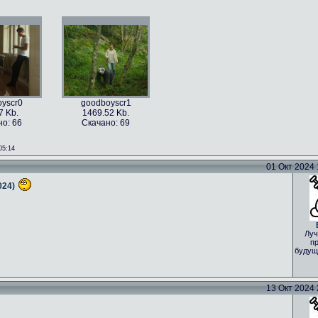
yscr0
goodboyscr1
7 Kb.
1469.52 Kb.
о: 66
Скачано: 69
05:14
01 Окт 2024 1
024)
Луч
пр
будущ
13 Окт 2024 2