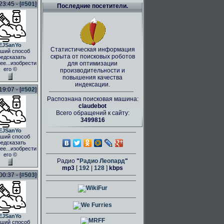
3:45 - [
#501
]
Последние посетители.
EJSanYo
Статистическая информация
ший способ
скрыта от поисковых роботов
едсказать
ее...изобрести
для оптимизации
его ©
производительности и
повышения качества
индексации.
9:07 - [
#502
]
Распознана поисковая машина:
claudebot
Всего обращений к сайту:
3499816
EJSanYo
ший способ
едсказать
ее...изобрести
его ©
Радио
"
Радио Леопард
"
mp3
[
192
|
128
]
kbps
0:37 - [
#503
]
EJSanYo
ший способ