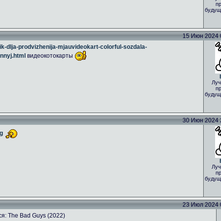
пр
будущ
15 Июн 2024 0
k-dlja-prodvizhenija-mjauvideokart-colorful-sozdala-
nnyj.html
видеокотокарты
Луч
пр
будущ
30 Июн 2024 2
g
Луч
пр
будущ
23 Июл 2024 0
я: The Bad Guys (2022)