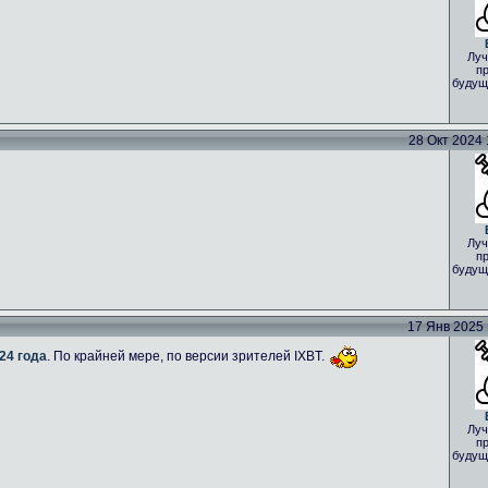
Луч
пр
будущ
28 Окт 2024 1
Луч
пр
будущ
17 Янв 2025 1
24 года
. По крайней мере, по версии зрителей IXBT.
Луч
пр
будущ