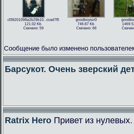
cf38201098a2b29b10...ccad7f5
goodboyscr0
goodbo
121.02 Kb.
746.87 Kb.
1469.5
Скачано: 59
Скачано: 66
Скачан
Сообщение было изменено пользователем f
Барсукот. Очень зверский дет
Ratrix Hero
Привет из нулевых