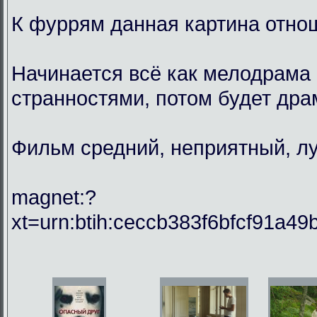
К фуррям данная картина отнош
Начинается всё как мелодрама 
странностями, потом будет драм
Фильм средний, неприятный, лу
magnet:?
xt=urn:btih:ceccb383f6bfcf91a49