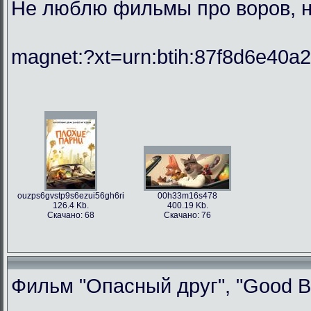
Не люблю фильмы про воров, но
magnet:?xt=urn:btih:87f8d6e40
ouzps6gvstp9s6ezui56gh6ri
00h33m16s478
126.4 Kb.
400.19 Kb.
Скачано: 68
Скачано: 76
Фильм "Опасный друг", "Good Bo