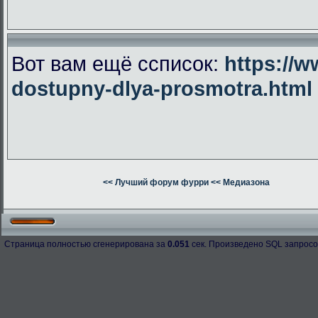
Вот вам ещё ссписок:
https://w
dostupny-dlya-prosmotra.html
<< Лучший форум фурри
<< Медиазона
Страница полностью сгенерирована за
0.051
сек. Произведено SQL запросо