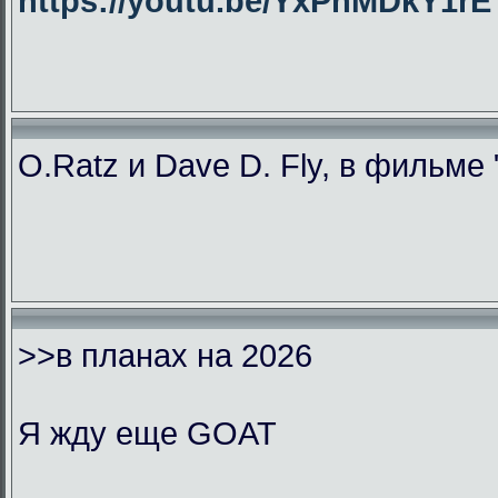
https://youtu.be/YxPhMDkY1
O.Ratz и Dave D. Fly, в фильме
>>в планах на 2026
Я жду еще GOAT