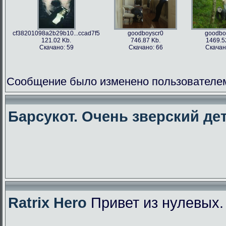
cf38201098a2b29b10...ccad7f5
goodboyscr0
goodbo
121.02 Kb.
746.87 Kb.
1469.5
Скачано: 59
Скачано: 66
Скачан
Сообщение было изменено пользователем f
Барсукот. Очень зверский дет
Ratrix Hero
Привет из нулевых