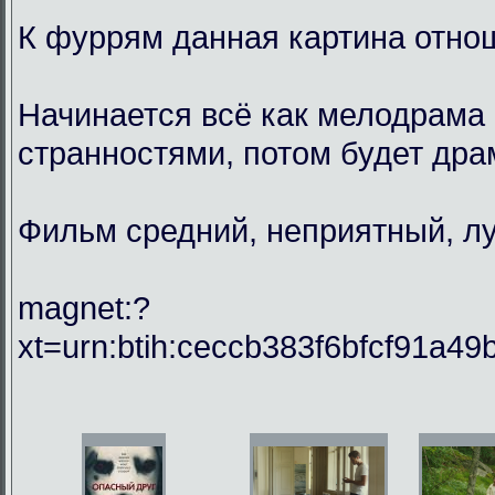
К фуррям данная картина отнош
Начинается всё как мелодрама 
странностями, потом будет драм
Фильм средний, неприятный, лу
magnet:?
xt=urn:btih:ceccb383f6bfcf91a49