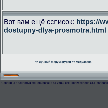
Вот вам ещё ссписок:
https://w
dostupny-dlya-prosmotra.html
<< Лучший форум фурри
<< Медиазона
Страница полностью сгенерирована за
0.068
сек. Произведено SQL запросо