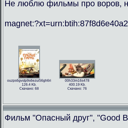
Не люблю фильмы про воров, но
magnet:?xt=urn:btih:87f8d6e40
ouzps6gvstp9s6ezui56gh6ri
00h33m16s478
126.4 Kb.
400.19 Kb.
Скачано: 68
Скачано: 76
Фильм "Опасный друг", "Good Bo