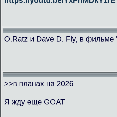
https://youtu.be/YxPhMDkY1
O.Ratz и Dave D. Fly, в фильме
>>в планах на 2026
Я жду еще GOAT