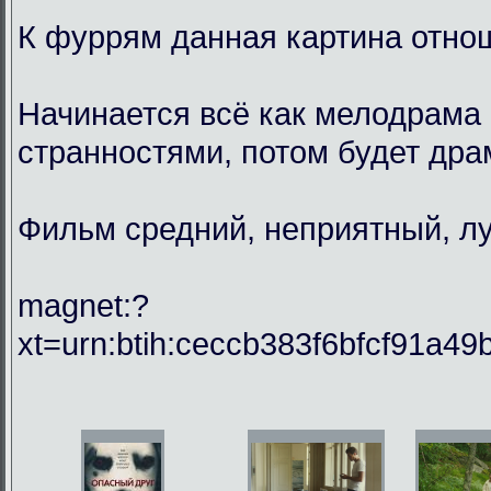
К фуррям данная картина отнош
Начинается всё как мелодрама 
странностями, потом будет драм
Фильм средний, неприятный, лу
magnet:?
xt=urn:btih:ceccb383f6bfcf91a49