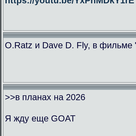
https://youtu.be/YxPhMDkY1
O.Ratz и Dave D. Fly, в фильме
>>в планах на 2026
Я жду еще GOAT