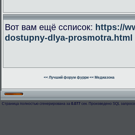
Вот вам ещё ссписок:
https://w
dostupny-dlya-prosmotra.html
<< Лучший форум фурри
<< Медиазона
Страница полностью сгенерирована за
0.077
сек. Произведено SQL запросо