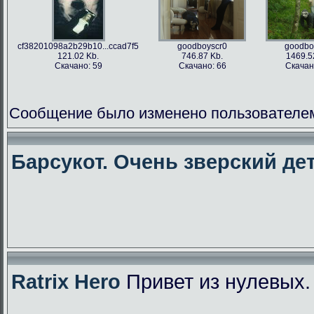
cf38201098a2b29b10...ccad7f5
goodboyscr0
goodbo
121.02 Kb.
746.87 Kb.
1469.5
Скачано: 59
Скачано: 66
Скачан
Сообщение было изменено пользователем f
Барсукот. Очень зверский дет
Ratrix Hero
Привет из нулевых