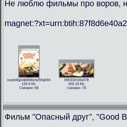
Не люблю фильмы про воров, но
magnet:?xt=urn:btih:87f8d6e40
ouzps6gvstp9s6ezui56gh6ri
00h33m16s478
126.4 Kb.
400.19 Kb.
Скачано: 68
Скачано: 76
Фильм "Опасный друг", "Good Bo