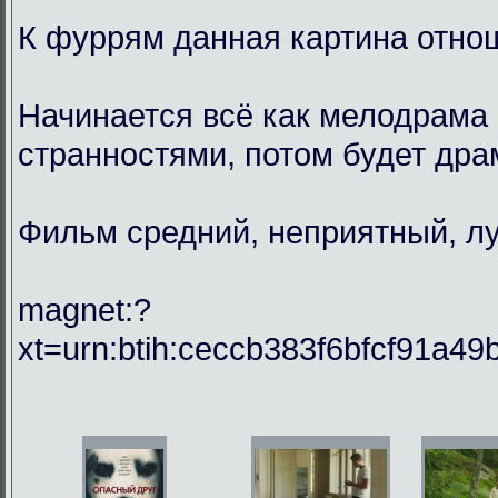
К фуррям данная картина отнош
Начинается всё как мелодрама 
странностями, потом будет драм
Фильм средний, неприятный, лу
magnet:?
xt=urn:btih:ceccb383f6bfcf91a49