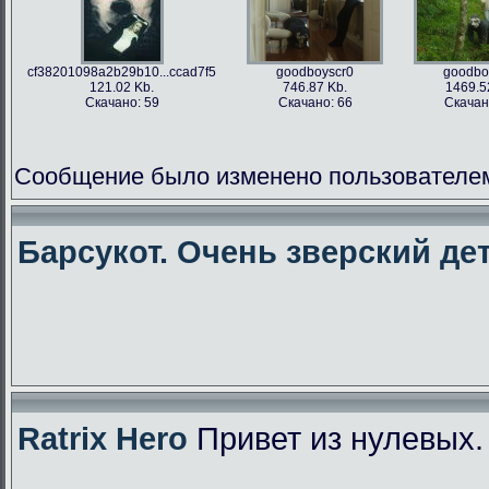
cf38201098a2b29b10...ccad7f5
goodboyscr0
goodbo
121.02 Kb.
746.87 Kb.
1469.5
Скачано: 59
Скачано: 66
Скачан
Сообщение было изменено пользователем f
Барсукот. Очень зверский дет
Ratrix Hero
Привет из нулевых