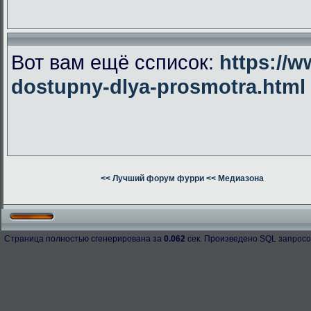
Вот вам ещё ссписок:
https://w
dostupny-dlya-prosmotra.html
<< Лучший форум фурри
<< Медиазона
Страница полностью сгенерирована за
0.062
сек. Произведено SQL запросо