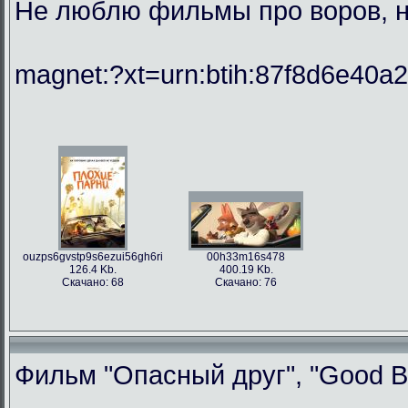
Не люблю фильмы про воров, но
magnet:?xt=urn:btih:87f8d6e40
ouzps6gvstp9s6ezui56gh6ri
00h33m16s478
126.4 Kb.
400.19 Kb.
Скачано: 68
Скачано: 76
Фильм "Опасный друг", "Good Bo