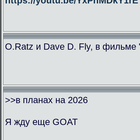
https://youtu.be/YxPhMDkY1
O.Ratz и Dave D. Fly, в фильме
>>в планах на 2026
Я жду еще GOAT