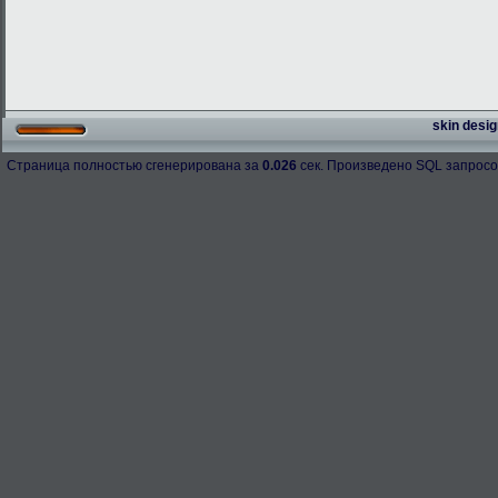
skin desig
Страница полностью сгенерирована за
0.026
сек. Произведено SQL запросо