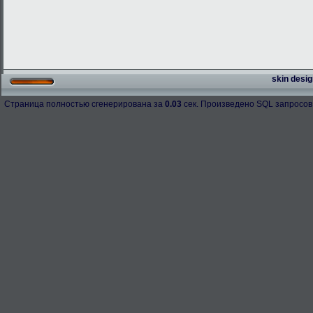
skin desig
Страница полностью сгенерирована за
0.03
сек. Произведено SQL запросов