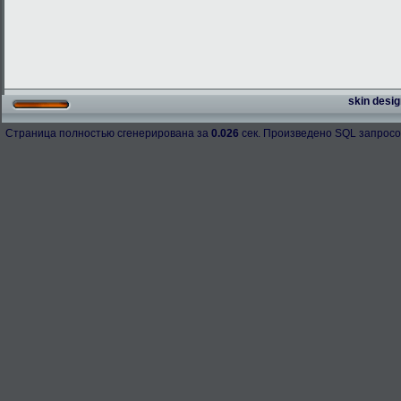
skin desig
Страница полностью сгенерирована за
0.026
сек. Произведено SQL запросо