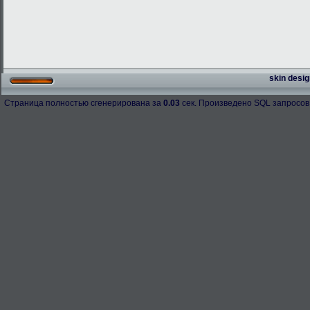
skin desig
Страница полностью сгенерирована за
0.03
сек. Произведено SQL запросов