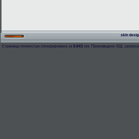
skin desig
Страница полностью сгенерирована за
0.043
сек. Произведено SQL запросо