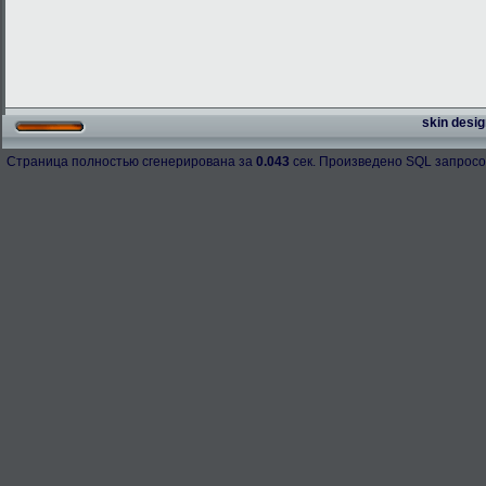
skin desig
Страница полностью сгенерирована за
0.043
сек. Произведено SQL запросо