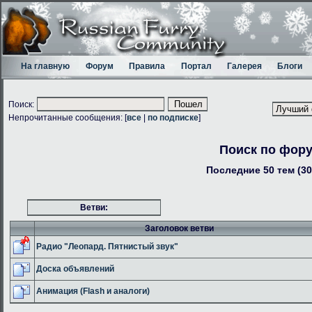
На главную
Форум
Правила
Портал
Галерея
Блоги
Поиск:
Непрочитанные сообщения: [
все
|
по подписке
]
Поиск по фор
Последние 50 тем (30
Ветви:
Заголовок ветви
Радио "Леопард. Пятнистый звук"
Доска объявлений
Анимация (Flash и аналоги)