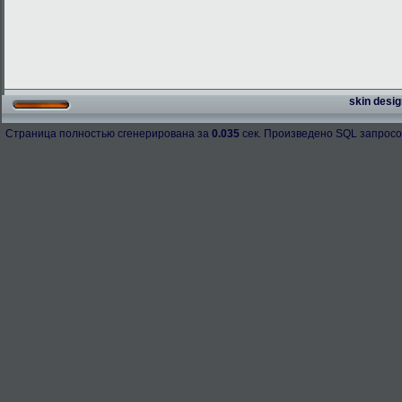
skin desig
Страница полностью сгенерирована за
0.035
сек. Произведено SQL запросо