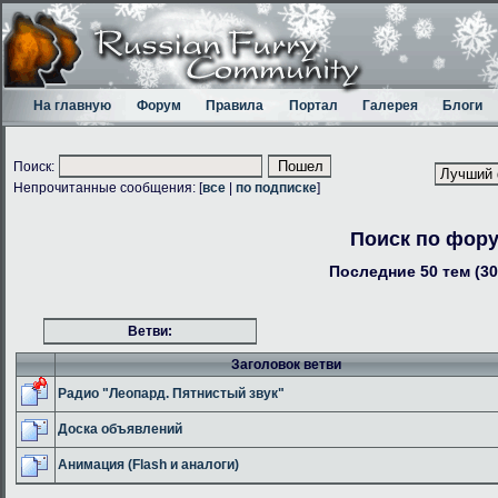
На главную
Форум
Правила
Портал
Галерея
Блоги
Поиск:
Непрочитанные сообщения: [
все
|
по подписке
]
Поиск по фор
Последние 50 тем (30
Ветви:
Заголовок ветви
Радио "Леопард. Пятнистый звук"
Доска объявлений
Анимация (Flash и аналоги)