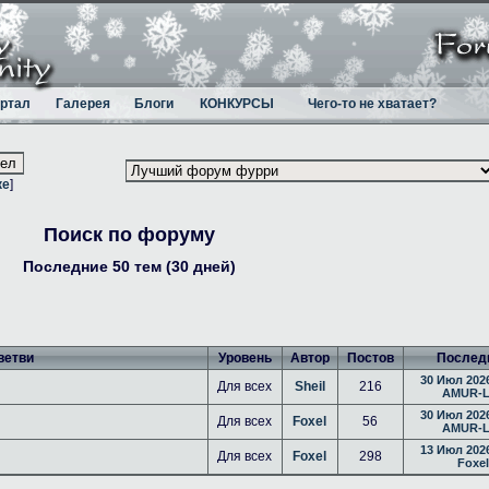
ртал
Галерея
Блоги
КОНКУРСЫ
Чего-то не хватает?
ке
]
Поиск по форуму
Последние 50 тем (30 дней)
ветви
Уровень
Автор
Постов
Послед
30 Июл 2026
Для всех
Sheil
216
AMUR-L
30 Июл 2026
Для всех
Foxel
56
AMUR-L
13 Июл 2026
Для всех
Foxel
298
Foxel