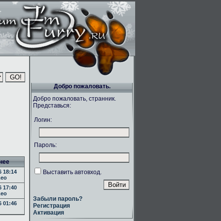
Добро пожаловать.
Добро пожаловать, странник.
Представься:
Логин:
Пароль:
нее
 18:14
Выставить автовход.
eo
 17:40
eo
Забыли пароль?
 01:46
Регистрация
Активация