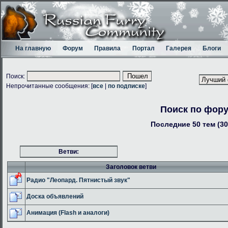
На главную
Форум
Правила
Портал
Галерея
Блоги
Поиск:
Непрочитанные сообщения: [
все
|
по подписке
]
Поиск по фор
Последние 50 тем (30
Ветви:
Заголовок ветви
Радио "Леопард. Пятнистый звук"
Доска объявлений
Анимация (Flash и аналоги)