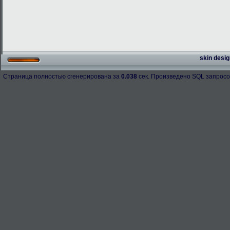
skin desig
Страница полностью сгенерирована за
0.038
сек. Произведено SQL запросо