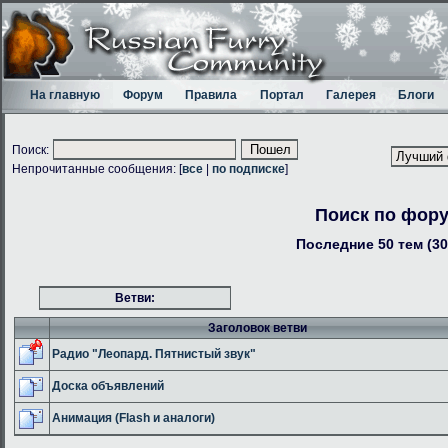
На главную
Форум
Правила
Портал
Галерея
Блоги
Поиск:
Непрочитанные сообщения: [
все
|
по подписке
]
Поиск по фор
Последние 50 тем (30
Ветви:
Заголовок ветви
Радио "Леопард. Пятнистый звук"
Доска объявлений
Анимация (Flash и аналоги)