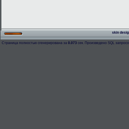
skin desig
Страница полностью сгенерирована за
0.073
сек. Произведено SQL запросо