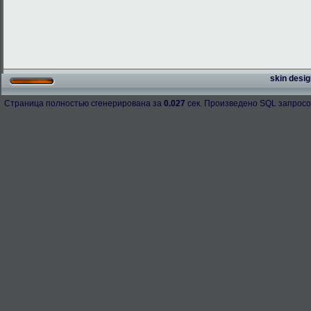
skin desig
Страница полностью сгенерирована за
0.027
сек. Произведено SQL запросо