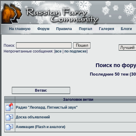
На главную
Форум
Правила
Портал
Галерея
Блоги
Поиск:
Непрочитанные сообщения: [
все
|
по подписке
]
Поиск по фор
Последние 50 тем (30
Ветви:
Заголовок ветви
Радио "Леопард. Пятнистый звук"
Доска объявлений
Анимация (Flash и аналоги)