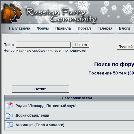
На главную
Форум
Правила
Портал
Галерея
Блоги
Поиск:
Непрочитанные сообщения: [
все
|
по подписке
]
Поиск по фор
Последние 50 тем (30
Ветви:
Заголовок ветви
Радио "Леопард. Пятнистый звук"
Доска объявлений
Анимация (Flash и аналоги)