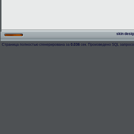
skin desig
Страница полностью сгенерирована за
0.036
сек. Произведено SQL запросо