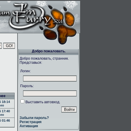
Добро пожаловать.
Добро пожаловать, странник.
Представься:
Логин:
Пароль:
нее
 18:14
Выставить автовход.
eo
 17:40
eo
Забыли пароль?
 01:46
Регистрация
Активация