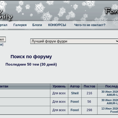
ртал
Галерея
Блоги
КОНКУРСЫ
Чего-то не хватает?
ке
]
Поиск по форуму
Последние 50 тем (30 дней)
ветви
Уровень
Автор
Постов
Послед
30 Июл 2026
Для всех
Sheil
216
AMUR-L
30 Июл 2026
Для всех
Foxel
56
AMUR-L
13 Июл 2026
Для всех
Foxel
298
Foxel