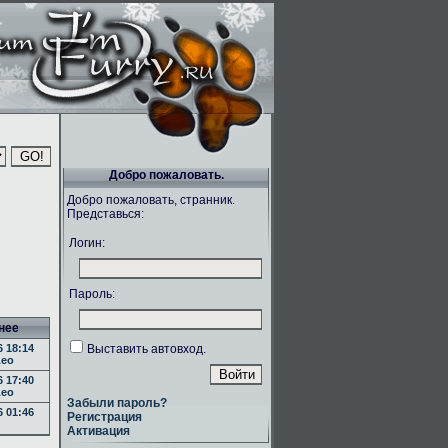
Добро пожаловать.
Добро пожаловать, странник.
Представься:
Логин:
Пароль:
нее
 18:14
Выставить автовход.
eo
 17:40
eo
Забыли пароль?
 01:46
Регистрация
Активация