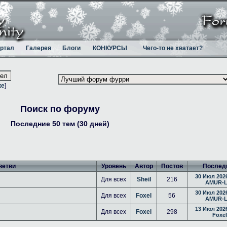
ртал
Галерея
Блоги
КОНКУРСЫ
Чего-то не хватает?
ке
]
Поиск по форуму
Последние 50 тем (30 дней)
ветви
Уровень
Автор
Постов
Послед
30 Июл 2026
Для всех
Sheil
216
AMUR-L
30 Июл 2026
Для всех
Foxel
56
AMUR-L
13 Июл 2026
Для всех
Foxel
298
Foxel