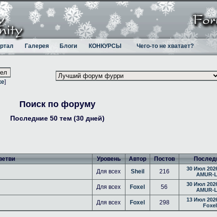
ртал
Галерея
Блоги
КОНКУРСЫ
Чего-то не хватает?
ке
]
Поиск по форуму
Последние 50 тем (30 дней)
ветви
Уровень
Автор
Постов
Послед
30 Июл 2026
Для всех
Sheil
216
AMUR-L
30 Июл 2026
Для всех
Foxel
56
AMUR-L
13 Июл 2026
Для всех
Foxel
298
Foxel