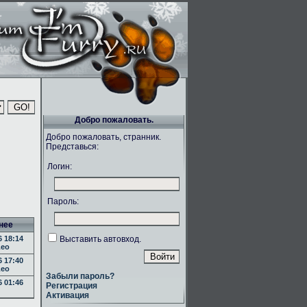
Добро пожаловать.
Добро пожаловать, странник.
Представься:
Логин:
Пароль:
нее
 18:14
Выставить автовход.
eo
 17:40
eo
Забыли пароль?
 01:46
Регистрация
Активация