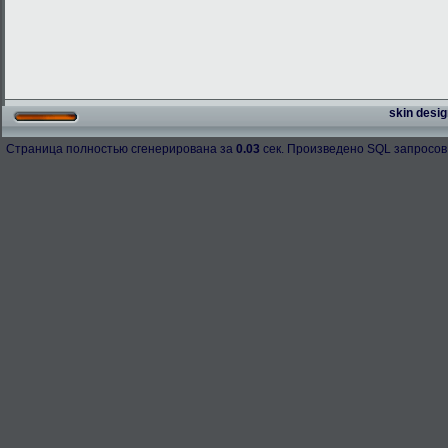
skin desig
Страница полностью сгенерирована за
0.03
сек. Произведено SQL запросов