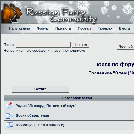
На главную
Форум
Правила
Портал
Галерея
Блоги
Поиск:
Непрочитанные сообщения: [
все
|
по подписке
]
Поиск по фор
Последние 50 тем (30
Ветви:
Заголовок ветви
Радио "Леопард. Пятнистый звук"
Доска объявлений
Анимация (Flash и аналоги)