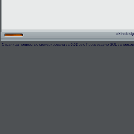
skin desig
Страница полностью сгенерирована за
0.02
сек. Произведено SQL запросов