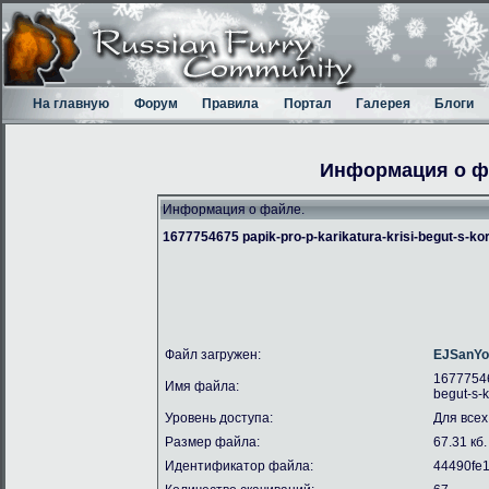
На главную
Форум
Правила
Портал
Галерея
Блоги
Информация о ф
Информация о файле.
1677754675 papik-pro-p-karikatura-krisi-begut-s-ko
Файл загружен:
EJSanYo
16777546
Имя файла:
begut-s-k
Уровень доступа:
Для всех
Размер файла:
67.31 кб.
Идентификатор файла:
44490fe