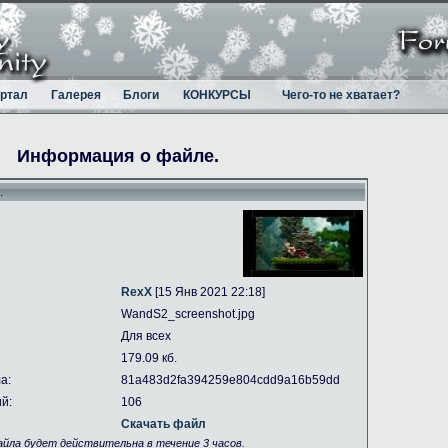
ртал
Галерея
Блоги
КОНКУРСЫ
Чего-то не хватает?
Информация о файле.
.
RexX
[15 Янв 2021 22:18]
WandS2_screenshot.jpg
Для всех
179.09 кб.
а:
81a483d2fa394259e804cdd9a16b59dd
й:
106
Скачать файл
файла будет действительна в течение 3 часов.