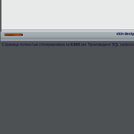
skin desig
Страница полностью сгенерирована за
0.043
сек. Произведено SQL запросо