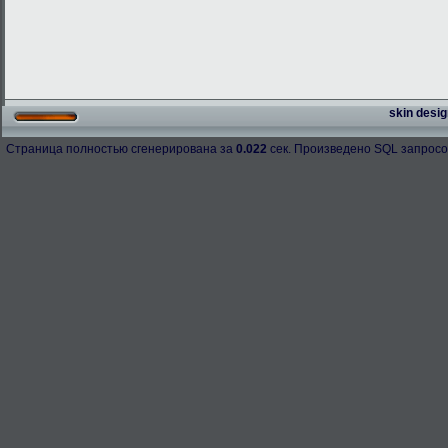
skin desig
Страница полностью сгенерирована за
0.022
сек. Произведено SQL запросо