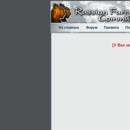
На главную
Форум
Правила
По
[У Вас н