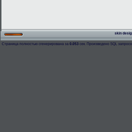
skin desig
Страница полностью сгенерирована за
0.053
сек. Произведено SQL запросо