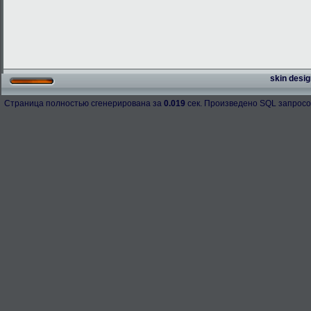
skin desig
Страница полностью сгенерирована за
0.019
сек. Произведено SQL запросо