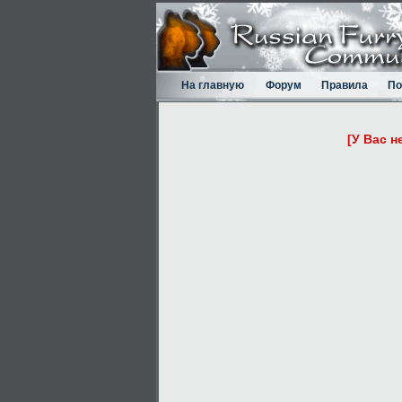
На главную
Форум
Правила
По
[У Вас н